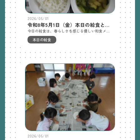
2026/05/01
令和8年5月1日（金）本日の給食とおやつ
今日の給食は、春らしさを感じる優しい和食メニューでした。主菜は魚の煮付け。未満児クラスは食べやすく国産の骨抜き鯖、幼児クラスは鰯を丸ごと使用しました。回を重ねるごとに、子ども達も少しづつ食べ方が上手になり、骨に気を付けながら食べる姿が見られるようになってきました。副菜は、鶏ひき肉とスナップエンドウの卵とじ。やわらかい鶏ひき肉と旬のスナップエンドウのシャキッとした食感が合わさり、彩もよく優しい味に仕上がりました。汁物はなすの味噌汁。トロっとしたなすの食感と出汁の効いた味噌の風味が体をホッと温めてくれます。おやつは、菜の花風ごはんです。小松菜がたっぷり入りますが子ども達からはわりと人気があるおやつなのです！季節の食材を楽しめる一日となりました。普通給食：ごはん 魚の煮付け 鶏ひき肉とスナップエンドウの卵とじ なすの味噌汁普通おやつ：炒り煮干し 菜の花風ごはん完了食：一口おにぎり 魚の煮付け 鶏ひき肉とスナップエンドウの卵とじ なすの味噌汁完了食：おやつ 菜の花風ごはん
本日の給食
2026/05/01