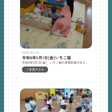
2026/05/01
令和8年5月1日(金)いちご組
令和8年5月1日(金) いちご組の保育記録今日も雨で園庭に行けずみんな、残念そう！でもお部屋で、新聞遊びをしたり、テラス散歩、いつもと違うお部屋にお邪魔して、リズム遊びをして身体を動かしました。いよいよゴールデンウィークです。お家の方と沢山遊んで、リフレッシュして下さいね。又元気なみんなに会えるのを楽しみにしています。キャー！新聞が降ってきた～！おもしろいね！！ 今日は風があって、シャボン玉がよく飛ぶよ～！まてまてー。 リズム遊びのようす。たかいたかい！次はわたし！わたしもしてね。何色の車かな？青ー！明日の保育家庭訪問、合同保育来週5月7日の保育身体測定、室内、カラフルマット凹凸歩き、大型絵本、ふれあい遊び、園庭探索、ボール追いかけ、いちごの観察、押し車、砂、シャボン玉※おやすみのあいだに、のびた髪や爪はきってください。ながい髪や爪は、ケガのげんいんになります。よろしくおねがいします。
１才児クラス