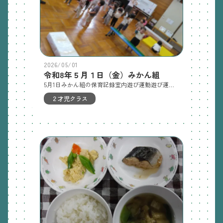
2026/05/01
令和8年５月１日（金）みかん組
5月1日みかん組の保育記録室内遊び運動遊び運動遊び前に準備体操もして、やる気満々です。 跳び箱をジャンプをしたり、ジャンプが難しい子は座って降りて遊びました。それぞれの楽しみ方で取り組みました。平均台も一本橋やカニ歩きですすみます。お部屋ではブロックを高くつなげて遊んでいます。高くなるにつれ、「たおれそう！」「もっと、もっと！（できるかな。）」と盛り上がっていましたよ。明日の保育合同保育、家庭訪問 5月7日木曜日の保育裏庭あそび※お休みの間に、伸びた爪や前髪を切っていただきますようお願いします。
２才児クラス