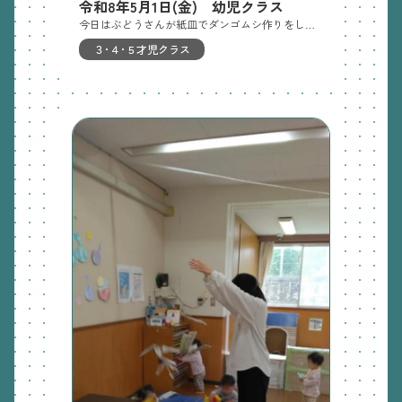
令和8年5月1日(金) 幼児クラス
今日はぶどうさんが紙皿でダンゴムシ作りをしました！ クレヨンと絵の具をつかって、塗りこみました。ランチルームのでは安田式マットで運動遊びをしましたよ！マットや綱を渡るなど、たくさん体を使って遊びました。明日の保育土曜日合同保育、家庭訪問5月7日(木）の保育園庭あそび、室内（環境あそび）、運動あそび
３･４･５才児クラス