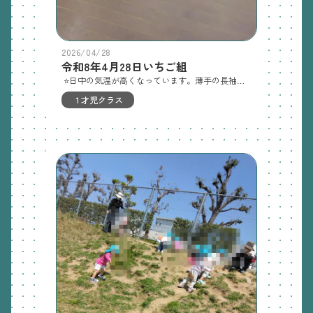
2026/04/28
令和8年4月28日いちご組
⭐日中の気温が高くなっています。薄手の長袖Ｔシャツか、半袖のご用意をお願いします。厚手のトレーナー、ズボンはお控えください⭐泥んこ遊びをしました。衣類のお洗濯、よろしくお願いします４月２８日いちご組の記録自分で帽子を被ろうと練習中です木陰でどろんこ遊び。はじめてだね〜泥や水の感触に夢中でした ４月３０日木曜日の保育園庭探索、泥、シャボン玉室内おままごと(ジュース、お人形)絵本、ふれあい、リズム
１才児クラス