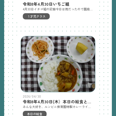
令和8年4月30日いちご組
4月30日イチゴ組の記録今日は雨だったので園庭へ行けなくて残念そうな子どもたち。かわりにテラスを散歩しました。雨や水たまりを指さして、「あ！あ！」と雨が降ってるのをじーっと見たり、幼児クラスの方まで長いテラスを歩いて探索。シャボン玉をすると、みんな大好きでご機嫌に過ごせました。お昼寝の様子です。たくさん遊んでぐっすりねむろうね 明日の保育園庭探索、泥、シャボン玉室内おままごと(ジュース、お人形)絵本、ふれあい、リズム
１才児クラス
2026/04/30
令和8年4月30日(木）本日の給食とおやつ
みんな大好き、ルンビニ保育園特製カレーライスでした。保育園のカレーは、ピリ辛で少し大人味です。副菜は、今月はナポリタンにしましたが、食べごたえがあり、残さないように頑張って食べていました。これから暑くなるので、副菜は、さっぱりサラダになると思います。ナポリタンがまた食べたい！こんなサラダ食べたい！などリクエストがあれば是非おしえてくださいね。普通給食2歳児量：手作りカレーライス ミニナポリタン バナナ普通おやつ2歳児量：人参蒸しパン 牛乳 咀嚼：炒り煮干し離乳完了昼食：一口おにぎり手作りカレーライスミニナポリタン バナナ離乳完了おやつ：人参蒸しパン 牛乳離乳後期食昼食：軟飯 鶏肝のトマト煮込み マカロニサラダ バナナ 離乳後期補食：人参リゾット
本日の給食