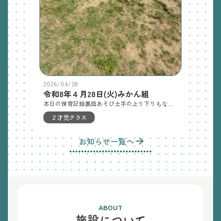
2026/04/28
令和8年４月28日(火)みかん組
本日の保育記録裏庭あそび土手の上り下りもなれてきました。土手の上にある石や葉っぱを見つけたりしています。平均台までよーいどん！と裏庭てまかけっこしました。速く走れるよ、みてみて！とたくさん走りました。ズボンに帽子を入れてしっぽとりもしました。帽子をズボンに入れるのは難しいですが、保育士と一緒にいれてもらうと嬉しそうな子どもたち。しっぽをとられてももう一回！と何度も遊びました。４月３０日木曜日の保育 お散歩室内遊びお知らせ◯内科検診の問診票は、記入して5/11（月）までに提出してください。 ★ロッカーのリュックの中にビニール袋を入れて汚れ物(使用済みのパジャマやお着替え)を入れていただいてましたが、子どもたちが黄色の手提げバッグのほうが入れやすいので、今後は、リュックの中にビニール袋を入れずに、黄色の手提げバッグの中にビニール袋を一緒に入れて掛けておいてください。★パジャマを現在、使用されていない子ども達も、パジャマを使用しようと思います。トレーナーではなく、前開きの形・ボタンホールにボタンを通すパジャマを準備してください。準備出来次第お持ちください。（着替えを通して、ボタンの付け方・はずし方を練習していきます。新たに購入される場合は、小さいボタンをつまむことが難しいため、大きめのボタンを選んでください。）パジャマ袋（巾着）中に起きてからの衣類1セットパンツパジャマ上下（ボタンは外してください）パジャマ袋を開けてすぐにパジャマが出せるように、底の方に起きてからの衣服、上にパジャマを入れてくださいすべてに名前を記入してください宜しくお願い致します。
２才児クラス
お知らせ一覧へ
ABOUT
施設について