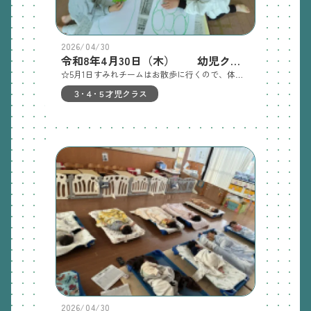
2026/04/30
令和8年4月30日（木） 幼児クラス
☆5月1日すみれチームはお散歩に行くので、体操服で登園してください各チーム、５月の壁面飾りを作りました。ひまわりチームはそらまめくんの絵本を読んで、そら豆・グリーンピースなどをつくりました。後日、貼りますので表情豊かな豆を見てあげてください。3歳児さんは、明日製作の予定です。クレパスをしっかり塗り込んで、はじき絵をしました 好きな数の豆を作りました。すみれチームはハサミの使い方のおさらいしました。畑で観察している、いちごを作りました。ぶどう組はクレパスの塗り込み、めろん、すいか組はハサミで切りました。掲示する予定ですのでみてあげてください。月曜日の健康教育の様子月曜日、おやつを園庭で食べました。明日の保育 ひまわりチーム ・3歳:壁面 、園庭あそびすみれチーム・散歩（必ず体操服を着用して登園してください）
３･４･５才児クラス
2026/04/30