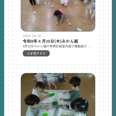
2026/04/30
令和8年４月30日(木)みかん組
4月30日みかん組の保育記録室内遊び運動遊び お部屋で新聞紙をちぎって雨を作ったりして遊びました。手指を使ってちぎっていきます。 細長くして剣や野球のバットを作ったり、お団子をたくさん作っていましたよ。ランチルームでは牛乳パックの、足台を乗りながら走ったりジャンプしたりしました。 ファミリー製作では以前お絵描きした紙をイチゴパックに挟んでカラーテープで止めます。何が出来るのか楽しみにしていてくださいね。明日の保育裏庭遊び、室内あそび、運動あそびお知らせ◯内科検診の問診票は、記入して5/11（月）までに提出してください。 ★ロッカーのリュックの中にビニール袋を入れて汚れ物(使用済みのパジャマやお着替え)を入れていただいてましたが、子どもたちが黄色の手提げバッグのほうが入れやすいので、今後は、リュックの中にビニール袋を入れずに、黄色の手提げバッグの中にビニール袋を一緒に入れて掛けておいてください。★パジャマを現在、使用されていない子ども達も、パジャマを使用しようと思います。トレーナーではなく、前開きの形・ボタンホールにボタンを通すパジャマを準備してください。準備出来次第お持ちください。（着替えを通して、ボタンの付け方・はずし方を練習していきます。新たに購入される場合は、小さいボタンをつまむことが難しいため、大きめのボタンを選んでください。）パジャマ袋（巾着）中に起きてからの衣類1セットパンツパジャマ上下（ボタンは外してください）パジャマ袋を開けてすぐにパジャマが出せるように、底の方に起きてからの衣服、上にパジャマを入れてくださいすべてに名前を記入してください宜しくお願い致します。★毎月一冊月刊絵本を持ち帰ります。本日リュックに入れています。お家で子ども達と読んで下さいね。
２才児クラス