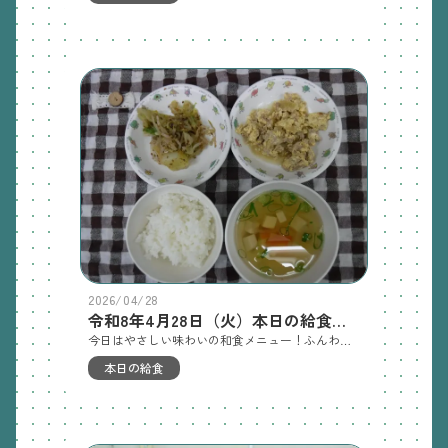
2026/04/28
令和8年4月28日（火）本日の給食とおやつ
今日はやさしい味わいの和食メニュー！ふんわり卵でとじた他人丼は、子どもたちも食べやすく大人気でした。春キャベツは甘みがあり、もやしと合わせてサッパリとした胡麻和えに。シャキシャキした食感も楽しめます。豆腐の生姜スープは、ほんのり生姜を効かせて体がぽかぽか温まる一品。季節の変わり目にもぴったりです。今日もたくさん食べて元気いっぱいでした！給食：他人丼 春キャベツともやしの胡麻和え 豆腐の生姜スープ＊2歳児クラスは少しずつごはんに乗せて丼で食べました。おやつ：炒り煮干し 肉うどん離乳食：後期 軟飯 鶏肉と納豆の洋風煮 キャベツともやしの和風サラダ 豆腐のすまし汁離乳食：後期（補食） 京風煮込みうどん完了食：他人丼 一口おにぎり 春キャベツともやしの胡麻和え完了食：おやつ 肉うどん
本日の給食