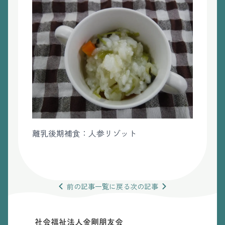
離乳後期補食：人参リゾット
前の
記事
一覧
に戻る
次の
記事
社会福祉法人金剛朋友会