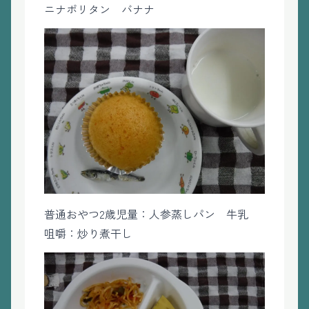
ニナポリタン バナナ
普通おやつ2歳児量：人参蒸しパン 牛乳
咀嚼：炒り煮干し