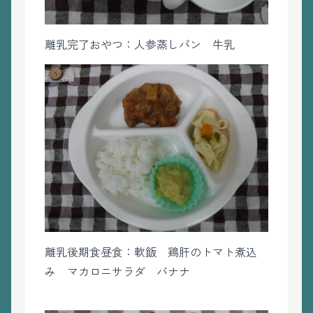
離乳完了おやつ：人参蒸しパン 牛乳
離乳後期食昼食：軟飯 鶏肝のトマト煮込
み マカロニサラダ バナナ