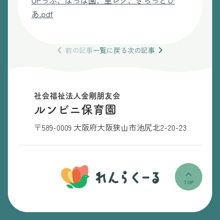
UPっぷ、ぽっぽ園、里レク、きらっとぴ
あ.pdf
前の
記事
一覧
に戻る
次の
記事
社会福祉法人金剛朋友会
ルンビニ保育園
〒589-0009 大阪府大阪狭山市池尻北2-20-23
TOP