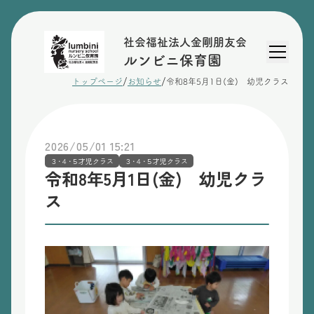
社会福祉法人金剛朋友会
ルンビニ保育園
/
/
トップページ
お知らせ
令和8年5月1日(金) 幼児クラス
2026/05/01 15:21
３･４･５才児クラス
３･４･５才児クラス
令和8年5月1日(金) 幼児クラ
ス