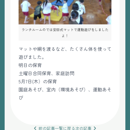
ランチルームのでは安田式マットで運動遊びをしました
よ！
マットや綱を渡るなど、たくさん体を使って
遊びました。
明日の保育
土曜日合同保育、家庭訪問
5月7日(木）の保育
園庭あそび、室内（環境あそび）、運動あそ
び
前の
記事
一覧
に戻る
次の
記事