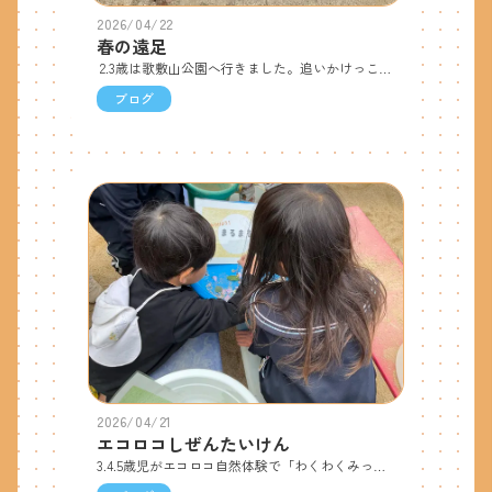
2026/04/22
春の遠足
2.3歳は歌敷山公園へ行きました。追いかけっこやむっくりくまさん、しっぽとりなどのびのびと身体を動かして楽しむことができました。また、自分で作ったお散歩バッグを持って自然探しをしました。いろんな形の葉っぱやお花を見つけて大事に入れていました。 3〜5歳児は緑地公園に行きました。土、光プロジェクトで、影遊びをしたり、自然物、虫探しをして楽しみました。少し曇り空でしたが、太陽が出て影ができると「丸の形！これは四角！」と影遊びをしていた子どもたち。できた影に泥土をのせ、「みて！土の影ができた！」と手の影、人の影など色んな形で試していたり、「影は黒色で、土の影は茶色だ！」「砂に水を入れたら濃い茶色になった！」と、影の色や土の色の違いに気がついたりしている子がいました。楽しみにしていたお弁当の時間では「美味しい！」「みて！可愛いお弁当だよ！」とみんなで話しながら食べました。愛情たっぷりのお弁当ありがとうございました。
ブログ
2026/04/21
エコロコしぜんたいけん
3.4.5歳児がエコロコ自然体験で「わくわくみっけ」に参加しました。わくわくみっけカードから3つのお題を選び、今回は「まるまる、くんくん、きらきら」のテーマに決定。ダンゴムシを見つけた子が「ダンゴムシは丸くなるね」や、「丸い石の中にまるまるがある」と穴が開いている石を見つける子や、レモンバームを見つけた子が「これはレモンの匂いがするから、くんくんだね」、落ちていた、やえざくらの花びらを見つけた子が「花びらに水が付いて、きらきらしている」など、子ども達同士で話し合いながら見つけていました。デジタル顕微鏡で見てみると、「ダンゴムシには、丸い模様があるんだね」「お花の中に丸いのがあるね」と、じっくり観察することができました。また、ダンゴムシ、ナメクジ、てんとう虫、なども観察しました。ダンゴムシとわらじ虫の足をみんなで数え、どちらも「14本」あることを知りました。なめくじは「表面がキラキラしているね」と気づく子がいて、色々な虫の様子を見ることができ、園庭にたくさんの虫がいること、多くの花があり、ひとつひとつ違うことを知りました。園庭での観察がまたまだ広がりそうです。