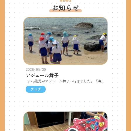
NEWS
お知らせ
2026/05/20
アジュール舞子
3〜5歳児がアジュール舞子へ行きました。「海がキラキラしているね！」「太陽がまぶしいね！」と話しながら到着！海を見て、「青いところと、緑のところがあるよ！」「あそこは黒色に見える！」と、海の色に興味を持ち、海辺で、「綺麗な貝殻見つけたよ！」「ワカメがいっぱい！」「水が冷たくて気持ちいい！」と言って、見つけたものを見せ合ったり、水に足をつけ子ども達は大喜びでした。海藻や砂浜の砂はペットボトルに入れて持ち帰りました。海藻を園でマイクロスコープで観察すると、表面がキラキラしていて、「海の水と光があるからキラキラして見えるのかな」「黒いね、黄色も見える」と、夢中で見ていました。次はどんな発見があるかな、楽しみだね！
ブログ