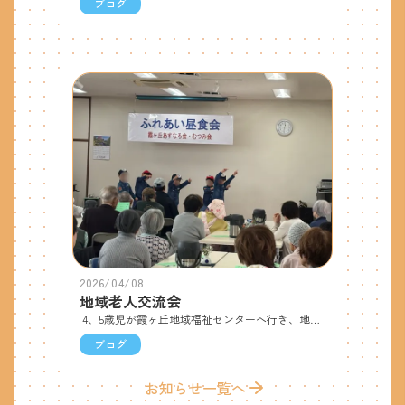
ブログ
2026/04/08
地域老人交流会
4、5歳児が霞ヶ丘地域福祉センターへ行き、地域の方と交流をしました。踊りを見ていただいたり、一緒に歌を歌ったりしました。踊りでは、「上手に踊れるかな」と緊張している子もいましたが、おじいちゃんおばあちゃんたちの、優しい笑顔の中で、たくさんの拍手をもらい、子どもたちは元気いっぱい！楽しく踊れました。春の歌も一緒に歌って楽しい時間となりました。地域の方から「頑張ったね」「上手だったよ」とメダルをもらい、「ありがとう」と手を振り、3月の交流に来ることを伝えて帰りました。
ブログ
お知らせ一覧へ