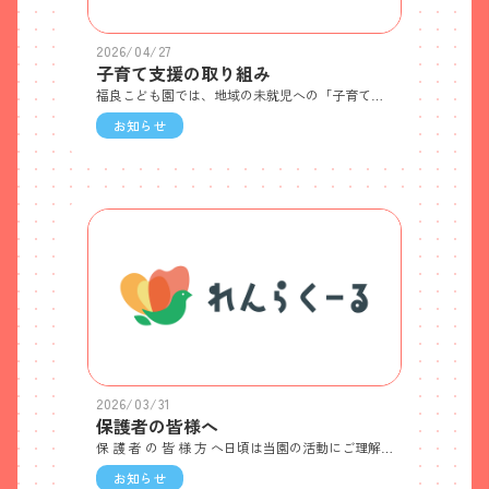
2026/04/27
子育て支援の取り組み
福良こども園では、地域の未就児への「子育て支援」としての取り組みを行っております。
お知らせ
2026/03/31
保護者の皆様へ
保 護 者 の 皆 様 方 へ日頃は当園の活動にご理解とご協力をいただいておりますこと、本当にありがとうございます。さて、労働施策総合推進法などが改正され、職場におけるパワーハラスメント防止の為に、雇用管理上必要な措置を講じることが事業主の義務となりました。保育業界でも、保護者による過度なクレームや理不尽な要求、ハラスメントと思われるような言動などにより、職員が疲弊し、業務に支障が出るなどの事象が見受けられるようになりました。保護者様からの、限度を超えたクレームから職員を守り、正常な施設の業務運営を維持するために、当社会福祉法人むつみ福祉会では「カスタマーハラスメントに関する基本方針」を策定いたしました。これからは、この基本方針に従い対応をしていきたいと考えていますので、よろしくお願い致します。この内容について、お知りになりたい方は事務所までお知らせください。社会福祉法人むつみ福祉会では、お子様の最善の利益を最優先に、一人ひとりに寄り添った教育・保育を提供できるよう日々心掛けております。なお、これまでの苦情解決窓口はそのまま設けておりますので、建設的なご意見、困りごと、疑問な点等は今まで通りお受け致します。社会福祉法人むつみ福祉会 福良こども園
お知らせ