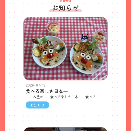
NEWS
お知らせ
2026/07/13
食べる楽しさ日本一
こころ豊かに 食べる楽しさ日本一 食べることは生きることの源、豊かな食の体験の積み重ね を通して子ども達の成長のお手伝い。 保育と調理室とのつながりで遊びの中から学ぶこと、豊かな感性が育つこと…を願っています。 大事な幼児期に毎日楽しい、おいしいがあふれる給食を提供していますみんなが大好きアンパンマンランチ 淡路の鱧 鱧御膳 お月見ランチ 日本一のきびだんごめでたいお正月ランチ クリスマスランチ🎄ツリーのサラダサンドウィッチ浦島太郎とコラボ 竜宮城ランチ海の生き物デザート100年トラフグふくちゃんの手巻き寿司100年トラフグ ふくちゃんランチ（未満児用）まさかりは、デザートの金太郎ランチ雨の日も楽しく カエルバーガーカタツムリパイもいかがかな？ 福良の町に食べ物ゾンビ出現 ハロウィンパーティ🎃となりのトトロとまっくろくろすけ・ネコバスも食べようサンタクロースのデザートだらけ🎄鬼は外 節分ランチ いただきま~す可愛いてまり寿司のお雛様ランチ鳴門の渦潮を泳ぐ鯛 鯛御膳（焼き鯛・鯛めし・天ぷら・鯛そうめん）恵まれた環境に感謝😀御食つ国の良さを活かし 福良こども園ならではの活動で…😍味も…見た目も…心も…うれしく楽しくなる給食経験したことを積み重ね…心ゆたかに 食べる楽しさ日本一ぐんぐん健やかに…もっともっとおおきくな～れ! まだまだ給食のお知らせは続きます。お楽しみに…
お知らせ