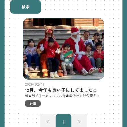
検索
2026/02/16
12月、今年も良い子にしてました☺️
🎅🎄🎁メリークリスマス🎅🎄🎁今年も鈴の音を響かせてサンタクロースが梅の花保育園にやってきてくれました🙌みんなの歓声に包まれながら「ホーホーホー♪」と陽気な声をあげ、お供のトナカイと一緒に登場です❗️さて、今年のプレゼント🎁は・・・「じーっ👀」みんな色々な意味でサンタさんに釘付けです☺️(実際、年少組ではサンタって誰❓何❓と思って怖がるお友達もいます。確かによくよく考えれば節分のアカオニと大差は無いですね笑)🔵桃組(3歳児)🔵ニコニコ笑顔で嬉しそうにプレゼントを取りに来てくれました❤️🔵ひよこ組(1歳児)🔵若干、腰は引けて先生に操られ気味ですが、サンタにもプレゼントにも興味を持ってくれてる様ですね😀🔵梅組(4歳児)🔵プレゼントを貰って「ありがとう❤️」のお礼も忘れません！まだのクラスもドキドキしながら、いつ自分のクラスが呼ばれるか待っています💓松組は待っている間もウキウキが押さえられず、「あわてんぼうのサンタクロース」の歌を大合唱していました♪🔵松組(5歳児)🔵🔵はと組(2歳児)🔵はと組のお友だちも笑顔で嬉しそうですね☺️ さてラストは〜「うさぎ組〜❗️」呼ばれてよくわからないまま、先生に手を引かれてプレゼントをもらいにいきます。近くに来るとびっくりして顔を隠しちゃったお友達もいましたが、先生と一緒に無事プレゼントが貰えました🙌中身は25日クリスマスの日までのお楽しみ♪最後に集合写真を撮って、サンタさんとの触れ合いターイム⏰「サンタさ〜ん❗️ありがと〜🙌来年もまた来てね〜」トナカイに手を引かれ、みんなに見送られながら次の子どもたちの所へと旅立って行きました☺️
行事
1