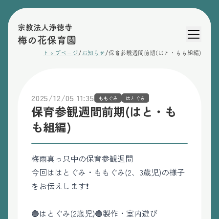
宗教法人浄徳寺
梅の花保育園
/
/
トップページ
お知らせ
保育参観週間前期(はと・もも組編)
2025/12/05 11:35
ももぐみ
はとぐみ
保育参観週間前期(はと・も
も組編)
梅雨真っ只中の保育参観週間
今回ははとぐみ・ももぐみ(2、3歳児)の様子
をお伝えします❗️
🔵はとぐみ(2歳児)🔵製作・室内遊び