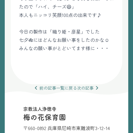
たので「ハイ、チーズ😄」
本人もニッコリ笑顔100点の出来です♪
今日の製作は「織り姫・彦星」でした
七夕🎋にはどんなお願い事をしたのかな☺️
みんなの願い事がとどいてます様に・・・
前の
記事
一覧
に戻る
次の
記事
宗教法人浄徳寺
梅の花保育園
〒660-0892 兵庫県尼崎市東難波町3-12-14