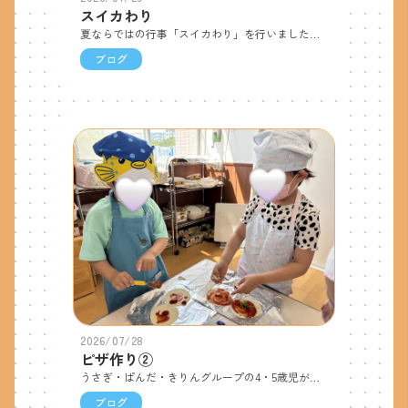
スイカわり
夏ならではの行事「スイカわり」を行いました。0～2歳児は本物のスイカに触れ「冷たい」「大きい！」と感じたことを言葉や表情で伝えながら興味深々♪その後は手作りのスイカわり遊びをしてパカーンと割れると嬉しそうな表情が見られ、何度も挑戦して楽しんでいました。3～5歳児は手作りのアイマスクをつけてスイカわりに挑戦！「右！」「左！」「そのまま！」と友達を応援しながら大盛り上がりでした。最後はみんなで甘いスイカをおいしくいただき、夏ならではの楽しいひと時となりました。
ブログ
2026/07/28
ピザ作り②
うさぎ・ぱんだ・きりんグループの4・5歳児がクッキング保育でピザ作りをしました。昨日作った友達から話を聞いて、朝から楽しみにしていた子ども達。調理さんの話を聞いてから、自分の好きな野菜をトッピングしました。おやつの時間に作ったピザを食べました。「おいしい！」「野菜食べれたよ！」と、野菜が苦手な子も自分たちで作ったことでよく食べていました。「お家でもやってみたいな。」「ハムとかのせたらおいしそう！」と子ども達同士で話をしていました。またお家でもやってみてください♪
ブログ