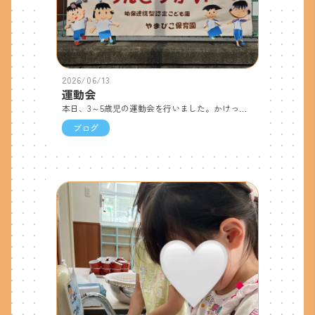
2026/06/13
運動会
本日、3～5歳児の運動会を行いました。かけっこやリレー、体育遊び、剣道、YOSAKOIソーランなど、子ども達は様々な競技に笑顔で参加し友達や保護者の方と一緒に運動会を楽しんでいました。親子競技ではおうちの方と力を合わせたり、触れ合ったりしながら嬉しそうな表情がたくさん見られました。「がんばれー！」と友達を応援する声や競技を終えた後の達成感にあふれた笑顔など、子どもたちにとって楽しい思い出がたくさんつまった1日となりました。保護者の皆様には、あたたかいご声援とご協力をいただき、ありがとうございました。今後も子ど達が様々な経験を重ねていけるよう、見守っていきたいと思います。お家でも今日の頑張りをたくさん褒めてあげてくださいね。
ブログ