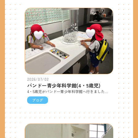
2026/07/02
バンドー青少年科学館(4・5歳児)
4・5歳児がバンドー青少年科学館へ行きました。着いてまずはプラネタリウム！目を隠して「3.2.1...！」カウントダウンをした後の満点の星空に子ども達は「うわぁー！」「星がいっぱいだ！」と大興奮で拍手していました。星座についてや七夕のお話を聞いたり、「かのんとスナの宇宙探検」の物語を観たりしました。 館内見学では鉄や木製のボールを使った実験をしたり、身体の不思議やしくみの展示など見たり実際に触ったりして楽しんでいました。 楽しみにしていたお弁当タイムも、「見て！おにぎりの中に梅干しが入ってるよ！」「ぼくはウインナー！」と友達と見せ合いながら美味しそうに食べていました。
ブログ