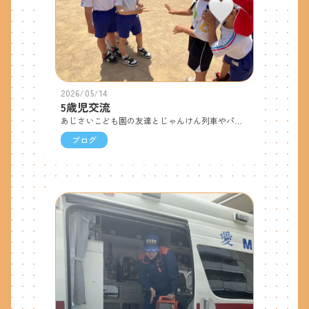
2026/05/14
5歳児交流
あじさいこども園の友達とじゃんけん列車やパラバルーンで遊びました。 じゃんけん列車では2人ペアから始まって、最後には全員が繋がり1本の長い列車ができました。「じゃんけん勝てたね！」「どんどん長くなってきたね！」と、とても喜んでいました。パラバルーンは初めてする子もいて、「どんなことをするのかな?」と前日から楽しみにしていた子どもたち。小さな動きから大きな動きまで協力してパラバルーンを動かすことができました。 あじさいこども園の友達が帰る時間になると「気をつけてね！」と次回の交流を楽しみにする様子が見られました。
ブログ