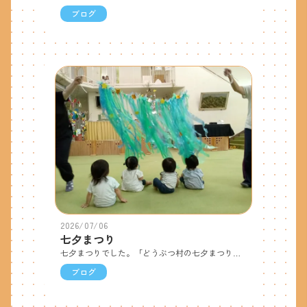
ブログ
2026/07/06
七夕まつり
七夕まつりでした。「どうぶつ村の七夕まつり」という紙芝居を見ました。お話の中で「笹はどっちかな？」などの七夕に関するクイズがあり、「どっちだろう？」「こっちじゃないかな？」と答えながら楽しんで見ました。 0.1歳児は天の川に見立てたスズランテープをくぐりました。ふわふわしたスズランテープの天の川に不思議そうにしたり感触を楽しんだりしていました。 2～5歳児は織姫・彦星の大型カードを使ってオセロゲームをしました。「全部織姫にするぞ！」「負けないぞ！」と意気込みながら裏返していました。 今日は笹飾りを持って帰りますので、お家で七夕についてのお話をしてみてください。みんなの願いが叶いますように…☆
ブログ