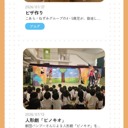
2026/07/27
ピザ作り
こあら・ねずみグループの4・5歳児が、栽培した野菜を使ってピザ作りをしました。 クッキングの用意をしながら「作るの楽しみだね！」「おいしいの作ろうね！」とワクワクしている様子でした。「ピーマンたくさんとれたからいっぱいあるね！」「まっかなトマトだね！」と、みんなで育てた野菜を見て嬉しそうな子ども達。作っている時も「ピザ屋さんになったみたいだね♪」「チーズ好きだからたくさんのせよっと！」と友達と会話を弾ませながら楽しんでいました。 明日はうさぎ・ぱんだ・きりんグループがクッキングをします。今日の話を聞いて楽しみにしています♪待ちに待ったおやつの時間♪「おいしすぎてほっぺたが落ちそう～」「パリパリしてておいしい！」とおいしそうに食べ、たくさん笑顔が見られました。
ブログ
2026/07/13
人形劇「ピノキオ」
劇団バンブーさんによる人形劇「ピノキオ」を観ました。おじいさんが作った木の人形ピノキオに女神様が「おじいさんを助けて、いい子になりなさい。」と心を授けてくれ、お話が始まりました。ピノキオがいじわるなキツネや猫に捕まったり、嘘をついて鼻が伸びたり、クジラに飲み込まれたりするシーンではみんなハラハラしながら見守っていました。最後にキツネと子ども達とで綱引き対決！1人、2人、3人…と子どもが増えていき先生も一緒に力を合わせて勝つことができました。「こわかったけど おもしろかったね！」「うそはついたら だめだね。」と終わってからもこども同士でお話ししていました。