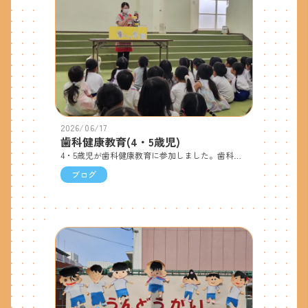
2026/06/17
歯科健康教育(4・5歳児)
4・5歳児が歯科健康教育に参加しました。歯科衛生士さんから前歯はちょきちょき、犬歯は引き裂く、奥歯はすりすりすりつぶすと、それぞれの歯には違った役割がある事を聞き、どの歯も大切、大事にしようねと話をしました。ワニのロンタくんの歯磨きを応援したり、歯ブラシの正しい持ち方、歯磨きの時に気を付ける事など歯磨き指導を受けました。 5歳児は歯垢染色液を使っての歯磨き指導もありました。鏡を見ながら「まだここが磨けてない！」「ここはみがきにくいなぁ」と、丁寧に磨いていました。最後に、歯科衛生士さんと・おやつは決まった時間に食べよう・よく噛んで食べよう・寝る前はおうちの人に仕上げ磨きをしてもらおうと、3つのお約束をしました。
ブログ