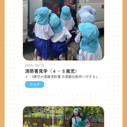
2026/05/12
消防署見学（４・５歳児）
４・5歳児が須磨消防署 北須磨出張所に行きました。隊員の方に消防車や救急車のことを教えてもらったり、実際に中に入って「救急車には何があるのかな？」と見せてもらったりして貴重な体験をすることができました。サイレンを鳴らしてもらい間近で聞いて「かっこいい！」「救急車の赤いライトが光ってるよ。」と、喜ぶ姿が見られました。園に帰ってからも「楽しかったね！」「救急車乗せてもらったね。」と、話が尽きない子ども達でした。
ブログ