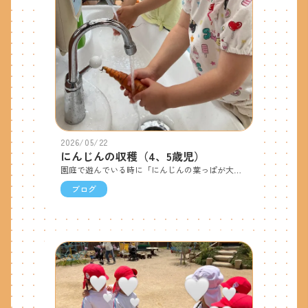
2026/05/22
にんじんの収穫（4、5歳児）
園庭で遊んでいる時に「にんじんの葉っぱが大きくなってる」「どんな形になってるのかな？」と収穫するのを楽しみにしていた子ども達。４歳児は水で洗い、５歳児は調理の先生に包丁の使い方を教えてもらいながら切りました。おやつの時間には2種類のソースを用意してもらい、自分でつけて食べました。「甘くておいしい!!」「おかわりください！」と友達とお話しながら食べていました♪
ブログ