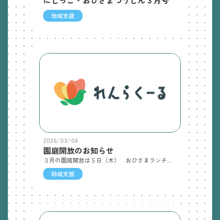
地域支援
2026/03/04
園庭開放のお知らせ
３月の園庭開放は５日（木） おひさまランチあり９日（月） おひさまランチあり21日（土） おひさまランチあり25日（水） おひさまランチあり 9：30～11：00 園庭開放11：00～12：00 おひさまランチ（１０食限定） １食￥250 いつもの「にじっこ・おひさまつうしん」は後日配信させていただきます。上記の予約は…079-440-9036 （地域支援棟）までお願いします。
地域支援