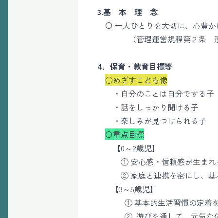
3.基 本 理 念
〇 一人ひとりを大切に、心豊か
（管理運営規程第２条 運
4．保育・教育目標等
○めざすこども像
・自分のことは自分でする子
・話をしっかり聞ける子
・楽しみが見つけられる子
〇重点目標
【0～2歳児】
① 安心感・信頼感が生まれる
② 家庭と連携を密にし、基
【3～5歳児】
① 基本的生活習慣の定着を
② 遊びを通して、元気な体