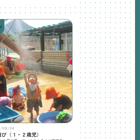
W
6/08/04
遊び（１・２歳児）