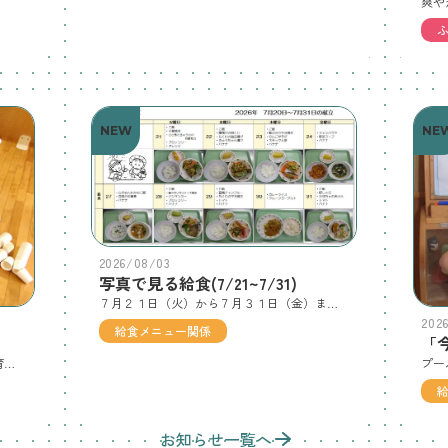
NEW
NE
2026/08/03
写真で見る給食(7/21~7/31)
７月２１日（火）から７月３１日（金）までの２週間の給食メニューです。ちなみに、今日の給食メニューは、炊き込みごはん、冷やしうどん、オレンジでした！ 「うどん大好き！」「たきこみごはんもおいしいよ😋」 「うどん冷たくておいしいね」「先生とどんな話をしながら食べているのかな？」「おかわりありま～す」 【８/３（月） 本日の欠席者】 ２５人（内：風邪症状10人）
202
給食メニュー関係
「
今週も暑さが厳しいですね。遊戯室や保育室で遊んでいる様子です。どんどん高くするぞ～紙コップタワーだ！かわいいお家だね協同作業😊一番上までスイスイ登れるよ乗り物に乗ってどこまで行くの？😊み～つけた！いないいないばぁ😊キラキラ星まで届くかな？大好きすべり台凸凹マット楽しいな😊
お知らせ一覧へ