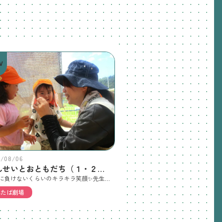
W
6/08/06
せんせいとおともだち（１・２歳児）
太陽に負けないくらいのキラキラ笑顔✨先生と一緒にたのしいを共有中です😊これな～んだ😊お水が出てきた～😊お水、どうぞ😊 入れてくれるの？😊先生と水のかけあいっこ😊わぁ！きもちいい！おっとっと一緒に行く？【８/６（木）本日の欠席者】 ２１人（内：風邪症状7人）
ふたば劇場