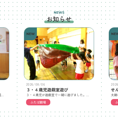
NEWS
お知らせ
NEW
NE
2026/08/06
202
３・４歳児遊戯室遊び
お部屋の中でも元気いっぱいのたんぽぽ組。大好きな「からだ☆ダンダン」の音楽が流れると、手足を動かしてノリノリで踊っています。何度もジャ～ンプぼくもチャレンジ！おっとっと♬からだ☆ダンダンダーン「GO！GO！」♬カニさん、エビさん☆振付バッチリ☆ぼくも体操中☆体操後…つかれた～😊♬うみにもぐるよ～☆♬きょうりゅうガオ～☆【８/７（金）本日の欠席者】 ３０人（内：風邪症状12人）
３・４歳児が遊戯室で一緒に遊びました。異年齢で遊ぶと、「やってみたいな！」「たのしそう！」という良い刺激がいっぱいです😄手作りパラバルーンをみんなでパタパタ！！風が中からたくさん出てきて大喜び😀中に入るとテントみたいだったよ！パラバルーンの下に入ると面白い！！もっとパタパタして～船に見立てて・・♪「夜の踊り子」を歌って踊ったよー😄鉄棒の仕方を先生が教えてくれたよーやってみよう！！遊戯室遊び楽しかったーー✨✨
ふたば劇場