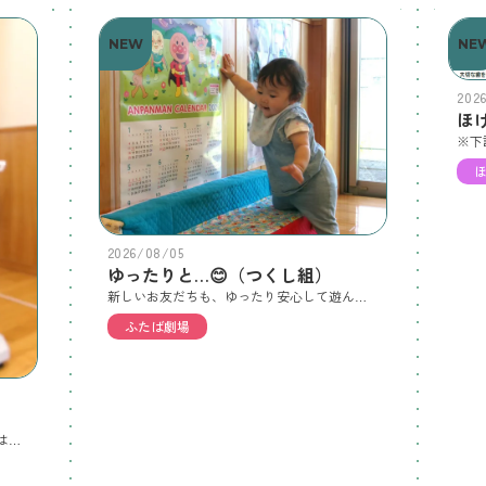
NEW
NE
202
ほ
2026/08/05
ゆったりと…😊（つくし組）
新しいお友だちも、ゆったり安心して遊んでいます。よいしょ、よいしょお友だち何してるの？ねぇねぇ、何もってるの？給食の時間だ～うれしいなうれしい給食の時間です😊クッションをはさんで…じょうずに座れたね😊
ふたば劇場
8/5（水）は１・３・５歳児、8/6（木）は０・２・４歳児が身体測定を受けました。【こすもす組】自然と一列になり、前の子の様子をじーっと見ています。シャキーン大きくなったかな？みんなに見られてドキドキするな～おおきくなったね【ひまわり組】遊戯室で遊ぶ前に測定をしました。「もう少しで○○Kgや～」背筋ピーンどうかな？ドキドキじょうずだねおおきくなってうれしいね【さくら組】昨日、保健室で受けました。「おねがいします」「ありがとう」しっかり挨拶ぐんぐんぐんぐん大きくなっているよ※連絡帳の裏面に測定記録を記載しています。