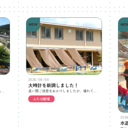
NEW
NE
2026/08/04
大時計を新調しました！
枯れた箇所がが目立っていた園庭の芝生も見た感じ復活してきたような・・・。何となく緑が増えてきています。雑草も生えてきていますが、暑い中でも頑張ってくれています😅子ども達はシェードの下やプールで水遊びを楽しんでいます😄【８/５（水）本日の欠席者】 ２４人（内：風邪症状9人）
長い間ご迷惑をおかけしましたが、壊れていた時計を今日、新しい時計に付け替えました。古い時計はこども園ができた時に付けられ、１２年目にして動かなくなりました。子ども達の活動をいつも高いところから見守り、成長を刻んできてくれました。「ありがとう！」と言わせてください。新しい時計もこれから先１０年以上頑張ってくれると思います。「よろしくね💓」
ふたば劇場
202
水