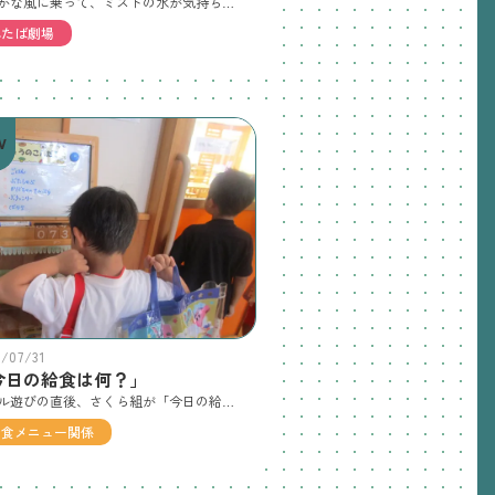
爽やかな風に乗って、ミストの水が気持ちいいテラス🌞さわってみたい😊お口に入れたい😊ウォータースライダーも大人気！おっとっと３・２・１・ドキドキ砂場はさらにひんやり！足裏で砂や泥の感触を味わっていますわぁ！ペットボトルが入ったよ
ふたば劇場
W
6/07/31
今日の給食は何？」
プール遊びの直後、さくら組が「今日の給食は何なん？」と献立をダッシュでチェック😊本日はカボチャの天ぷらです🎃夏のカボチャは水分が抜けて最も美味しい旬を迎えるそうです。おいしそう！ボクも見せて～カボチャもブロッコリーもだいすき🎃ごまマヨ味の豚しゃぶもおいしい～！２人仲良くモグモグ(´～｀)夏バテしないようにね牛乳パックたたみ中自分で床も拭くよ
給食メニュー関係