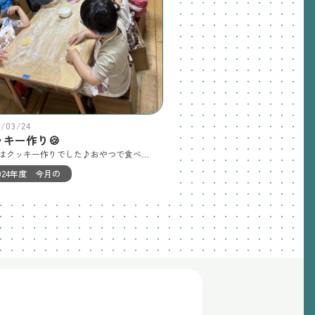
6/03/24
ッキー作り🍪
今日はクッキー作りでした♪おやつで食べます😋🍪
024年度 今月の