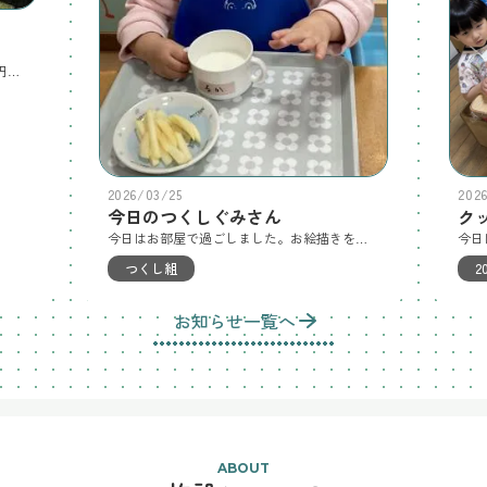
今日は避難訓練の練習をしてからカラー円柱公園へお散歩に行きました。つくしを見つけたりすべり台や斜面登りを楽しみました。空には飛行機雲を見つけ指さしているお友だちもいましたよ。
2026/03/25
202
今日のつくしぐみさん
ク
今日はお部屋で過ごしました。お絵描きをしたり新聞紙をビリビリして、紙吹雪にしていっぱい遊びました。おやつも美味しく食べました。
つくし組
2
お知らせ一覧へ
ABOUT