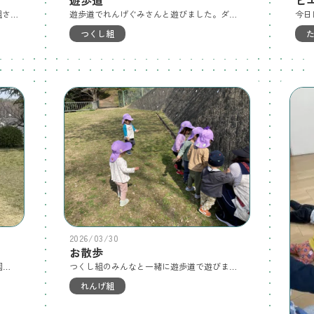
今日は第8公園に行きました😊 なのはな組さんたちも一緒に行き、みんなでだるまさんがころんだをしましたよ！ また、桜が咲いていたのでお花見ごっこをしたりつくしを発見したりしましたよ☺️
遊歩道でれんげぐみさんと遊びました。ダンゴムシを見つけてそっと触っていました。桜もとてもキレイでした。今年度、まだ後１日ありますが、よいこネットは最後です1年間、ありがとうございました😊
つくし組
2026/03/30
お散歩
すみれ、こすみれ組さんと一緒に第八公園で、だるまさんがころんだを楽しみました。
つくし組のみんなと一緒に遊歩道で遊びました。つくし組のお友だちにお兄ちゃん、お姉ちゃんらしく接していましたよ。
れんげ組