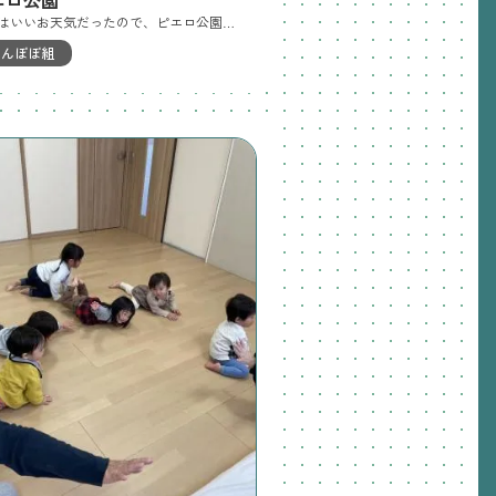
今日はいいお天気だったので、ピエロ公園に行きました。桜の花も綺麗に咲いているのを見ながら歩いて行きましたよ。公園では元気いっぱい走って遊びました♪
たんぽぽ組