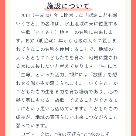
施設について
2018（平成30）年に開園した「認定こども園
いくさと」の名称は、氷上地域の東に位置する
「生郷（いくさと）地区」の名称に由来しま
す。1907（明治40）年から地域の人々に親しま
れてきたこの名称を使用することで、地域の
人々とともにこどもたちを育み、地域に愛され
る園に成長したいと考えております。“生”には
「生命」といった活力、”郷”には「故郷」を想
わせる温かみが感じられます。「いくさと」が
こどもたちの生きる力を育む場所であり、心の
拠り所にもなる「故郷」であることができるよ
うにという思いも込めています。こどもたちの
成長が、地域の素晴らしい未来につながること
願っています。
ロゴマークは、”桜の花びら”と”水のしず