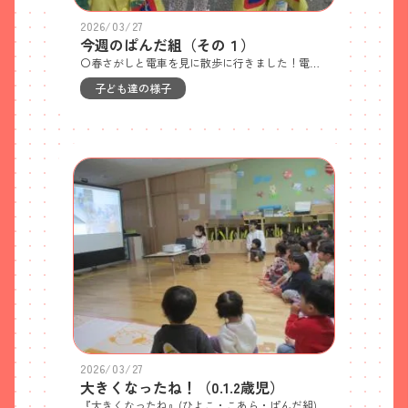
2026/03/27
今週のぱんだ組（その１）
〇春さがしと電車を見に散歩に行きました！電車だ！つくしがどこかに・・・み～いつけたぁ～見て、てんとうむし・・・〇ハート公園へうさぎ組と一緒に行ったよ！しゅっぱぁ～つ！いっぱいあそんだよ！鯉寄坂を通って行きました！〇リュックを背負って、うさぎ組へ行きました！準備，ＯＫ！いぇ～い！行きしの階段・・・２階廊下を歩いて、歩いて・・・並んでいきました・・・途中、クラスの作品も気になる・・・うさぎ組、到着！下りの方が、怖いね・・・
子ども達の様子
2026/03/27
大きくなったね！（0.1.2歳児）
『大きくなったね』(ひよこ・こあら・ぱんだ組)今日は保育修了日でした。こあら1組に集まってスライドをみて一年間を振り返りました。ひよこ組の写真が出てくるとぱんだ組から「かわいいね」という声が。自分の姿がスライドに出てくると「わー！」と指さしをしたり歓声が上がったりしていました。この一年でみんな大きくなりました。最後にみんなで『大きくなったね、拍手！』と大きな拍手をしました。「ままごとしてる写真や！」「お散歩の写真だね」修了式の後、プレイコートで遊びましたいっぱい遊んで楽しかったね