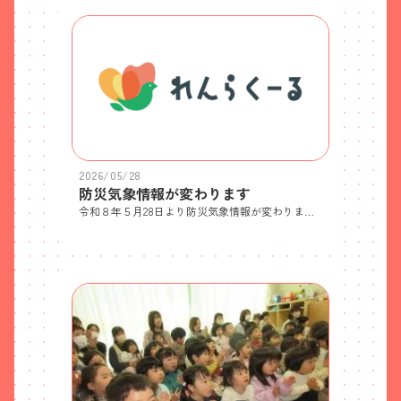
2026/05/28
防災気象情報が変わります
令和８年５月28日より防災気象情報が変わります。別添のチラシ『いつ逃げる？レベルで判断！』のとおり避難の判断がわかりやすくなりました。4月に配付済みの『気象警報等発表時の登園について』ですが、『警戒レベル３相当』が発表された時に非常時の対応となりますので、改めてご確認いただきますようお願いします。