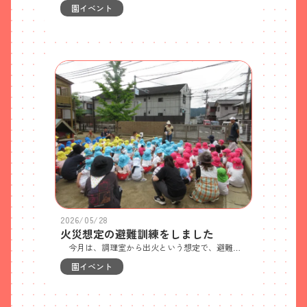
園イベント
2026/05/28
火災想定の避難訓練をしました
今月は、調理室から出火という想定で、避難訓練をしました。火災を知らせる音にも慣れてきたようでひよこ組さんからぞう組さんまでとても上手に避難できました。「お・は・し・も・ち」の話と煙を吸うのは良くないことなど、みんな真剣に聞いていました。 天気が良かったので、園庭西側に集合しました。
園イベント