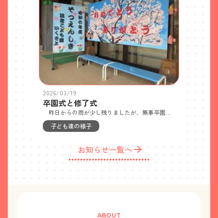
2026/03/19
卒園式と修了式
昨日からの雨が少し残りましたが、無事卒園式を行うことができました。 来賓の方々からも「いい声で歌ってたねぇ。」「歌詞の意味がとてもよく伝わってきました。」といった感想をいただきました。 部屋では、担任から修了証書を一人ひとり、再度もらって言葉を交わしました。 サプライズは、その後、遊戯室に行き、子どもたちからお家の方に書いた手紙を、感謝の言葉と一緒に、手渡しました。 修了式をその後学年ごとに行い、うさぎ組の子どもたちやきりん組の子どもたちに、想い出を綴った写真とともに大森先生からいただきました。ぞう１組ぞう２組サプライズ「ありがとう」「おめでとう」こんなに大きくなりました！４月から１年生だね！うさぎ組での修了式１年間で大きくなったね！きりん組での修了式４月からぞう組さんだね！
子ども達の様子
お知らせ一覧へ
ABOUT