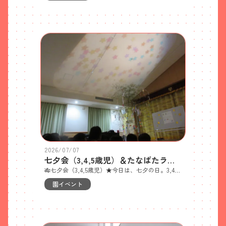
2026/07/07
七夕会（3,4,5歳児）＆たなばたランチ
🎋七夕会（3,4,5歳児）★今日は、七夕の日。3,4,5歳児で遊戯室に集まり、七夕会をしました。天井にはOHPで映し出された星空に「うわぁ～きれい」と見とれていた子ども達。ブラックシアターはどの子も夢中で見ていて、織姫様と彦星様に届くようにと、♬たなばたさま♪の歌をみんなで歌いました。短冊のご協力、ありがとうございました。入室すると、「うわぁ～！」と天井を見上げる子ども達でした。ぞう組による、七夕の手遊び♬七夕の手遊びをみんなでやってみました。～七夕の由来のお話～ブラックシアター『たなばた物語』ブラックライトで、星空がきれいでしたよ。上のブラックシアターのバックの星空は、ぞう組が以前ぬたくり遊びをした時の物です。ぬたくりの後、星型を作ってたくさん星をつけ、星空の完成！最後は、♬たなばたさま♪を歌いました。みんなのお願い事が、叶いますように…★【🎋今日のたなばたランチ】たなばた寿司・天の川汁・スイカたなばたゼリー
園イベント