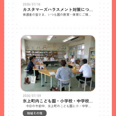
2026/07/16
カスタマーズハラスメント対策について
保護者の皆さま、いつも園の教育・保育にご理解とご協力をいただきありがとうございます。 このたび、氷上町福祉会より「カスタマーハラスメント対策について」のお知らせが届いております。こどもたちが安心して過ごし、職員が丁寧に保育に向き合うためには、保護者の皆さまとの穏やかなコミュニケーションが欠かせません。 添付の文書に、具体的な事例やお願いがまとめられていますので、ご一読いただけますと幸いです。園と保護者の皆さまが、これからも気持ちよく協力し合える関係であり続けられるよう、ご理解とご協力をお願いいたします。
2026/07/09
氷上町内こども園・小学校・中学校連絡会議が開かれました
今日の午前中、氷上町のこども園と小・中学校の各園長、各小中学校長が丹波市立北小学校に集まり、連絡会議が開かれました。園・小・中の接続のために意見を出し合ったり、情報交換をしてきました。
地域その他