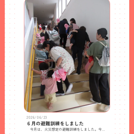
2026/06/23
６月の避難訓練をしました
今月は、火災想定の避難訓練をしました。今回は近隣家屋より火災発生の想定です。園児は火災ベルの音を聞いて、静かにし、その後の放送も真剣に聞いていました。そして、保育者の指示で「おはしもち」を守って上手に避難ができました。先週、東京の小学校で実際に火事があり、本当に驚きました。職員朝会で改めて避難訓練の重要性を共通理解しました。