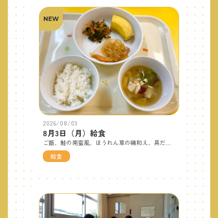
NEW
2026/08/03
8月3日（月）給食
ご飯、鮭の南蛮風、ほうれん草の磯和え、具だくさんみそ汁、バナナです。南蛮風は砂糖、しょうゆ、酢を合わせた夏にぴったりのサッパリ仕上げです。お酢は食欲アップと疲労の回復、菌の繁殖を抑える効果があります。この時期、お家でもお酢を使ったメニューにチャレンジしてみて下さい。 おやつはハニーケーキです。
給食