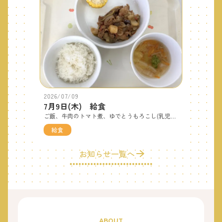
2026/07/09
7月9日(木) 給食
ご飯、牛肉のトマト煮、ゆでとうもろこし(乳児はさつまいもの甘煮)、もやしスープです。ズッキーニやなす、とうもろこしなどの夏野菜がふんだんに入った献立です。トマト煮には2歳児さんが育ててくれた「なす」を使用しました。 おやつは「たこやき風おにぎり」です。青のりと鰹節の風味が香ばしく、見た目にも楽しいおやつです。
給食
お知らせ一覧へ
ABOUT