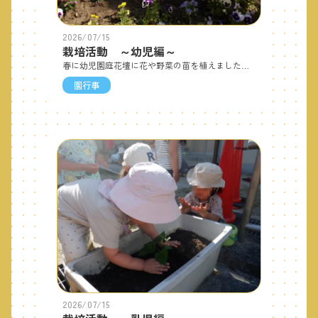
2026/07/15
栽培活動 ～幼児編～
春に幼児園庭花壇に花や野菜の苗を植えました♪みずやりも皆でします。「おおきくな～れ♪」いちごピーマンオクラ夏になりトマトやトウモロコシも育っています♪
園行事
2026/07/15