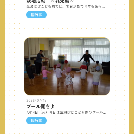
栽培活動 ～乳児編～
生瀬ぽぽこども園では、食育活動で今年も色々な野菜を育てています。乳児園庭で育てている野菜を紹介します😊ブロッコリーレタスなすび収穫した野菜は、給食室へ持って行って後日給食に入れてもらいます♪
園行事
2026/07/15
プール開き♪
7月14日（火）今日は生瀬ぽぽこども園のプール開きです。朝から暑くてプール日和！！朝から子どもたちは“わくわく” “ドキドキ” “ソワソワ”していました。チームで水着に着替えてまずは準備体操！！シャワーをしたらプールに入る前の大事なお話。しっかりと座って聞いていました。バシャバシャと水の感触を楽しみ、輪くぐりやワニ歩きをしたりしました。プールは始まったばかり!！この夏もプール遊びを沢山楽しみます♪
園行事