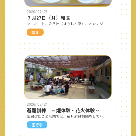
2026/07/27
７月27日（月）給食
マーボー丼、みそ汁（ほうれん草）、オレンジです。みそ汁に入っているなめこのとろみが喉越しよく食べやすい仕上がりです。 おやつはヨーグルトケーキです。ヨーグルトの酸味と甘さ加減が丁度良いあんばいです。
給食
2026/07/24
避難訓練 ～煙体験・花火体験～
生瀬ぽぽこども園では、毎月避難訓練をしています。今月は消防士さんに来て頂き『火災訓練』を実施しました。保育室から出火したので、皆で園庭に避難しました。消防士さんから『火事の時はどうすればいいか』を教えてもらいました。消防車見学で梯子が伸びるところも見せて頂きました。子ども達から「これはなに？」の質問攻め！消防士さんが優しく答えてくれます♪5歳児は「煙体験」を経験しました。右手で壁を触り確認をしながら、左手で口を押え低い姿勢で壁伝いで煙の中を進みます。皆消防士さんの話をしっかりと聞いて、煙の中から脱出できました。5歳児は、お楽しみ会で『花火』をするので、花火をする時の約束を教えて頂きました。
園行事