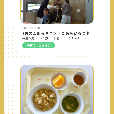
2026/07/30
7月のこあらサロン・こあらひろば♪
毎週火曜日・水曜日・木曜日は、こあらサロンをしています。7月は七夕製作もしました。「ささのはさらさら～♪」と歌を歌ったり、折り紙で作ったスイカ等の七夕飾りを園で育った笹に飾り付けて持って帰って頂きました。他の週には、ペープサートやスタンプで手形作りをしたりもしました。毎週ちょっとしたお楽しみがあります。サロン開催日は自由に来て頂けるので是非遊びにに来てください♪ 7月15日（水）29日（水）には、こあらひろばを開催しました♪7月と8月は「みずあそび」です。小さな桶にチャポンと浸かりながらおもちゃで遊んだり、ビニールプールで貝拾いをして遊びました♪ケチャップの容器に水を入れてプシュプシュして水鉄砲のように遊んだり、ペットボトルや透明なコップに穴を空けてシャーワのようにして遊んだり身近な物が楽しい玩具に変身します！！泡でアイスクリーム等も作って遊びました♪みずあそびの後も室内のおもちゃで遊んだりシール貼りをしました。8月のこあらひろばも「みずあそび」をします。皆でみずに触れて遊びましょう♪
子育て（こあら）