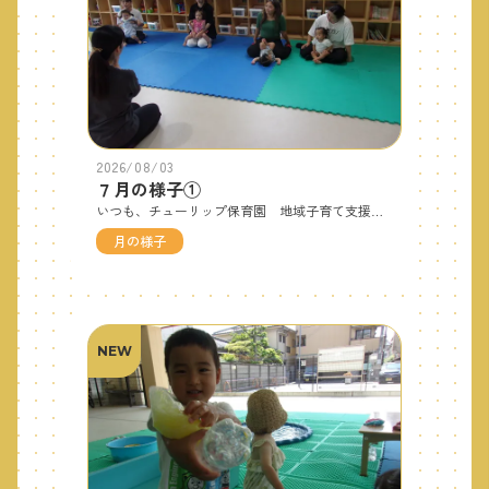
2026/08/03
７月の様子①
いつも、チューリップ保育園 地域子育て支援センターをご利用いただきありがとうございます。気温もぐんぐん上昇し暑い毎日が続いていますが、みなさまいかがお過ごしでしょうか？７月は夏野菜スタンプあそびや水あそび、ハワイアンリトミックなど夏を感じる事が出来た７月でした！８月もお友だちと元気いっぱい楽しい夏を過ごしたいと思います☆では、７月の支援センターの様子をご覧ください！！＊オープンスペース＊＊絵の具あそび＊＊やさいスタンプ＊可愛い写真はNO．２へつづく
月の様子
NEW