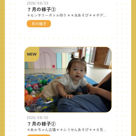
2026/08/03
７月の様子③
＊センサリーボトル作り＊＊水あそび＊＊ボディペインティング→熱中症警戒アラート発令のため絵の具あそびに変更＊可愛い写真はNO．４へつづく♪
月の様子
NEW
2026/08/03
７月の様子②
＊あかちゃん広場＊＊ふうせんあそび＊＊８月の壁面作り＊＊７月生まれのお友だち＊お友だちの可愛い写真はNO.３へつづく！