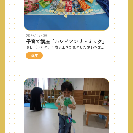
2026/07/09
子育て講座「ハワイアンリトミック」
８日（水）に、１歳以上を対象にした講師の先生による子育て講座「ハワイアンリトミック」がありました。とても素敵なハワイの衣装を身に付けると何が始まるのかドキドキワクワク。ハワイの楽器に触れ音を鳴らす体験も出来ました。本物の鳥の羽で作られたウリウリという楽器だけ緊張してしまうお友だちやウクレレに興味津々のお友だちなど色々な可愛い姿を見る事が出来ました。みんなで輪になって歩いたり、講師の先生がするハンドモーションの真似っこをしてみたり、楽しそうな笑顔が印象的でした。お母さんと一緒に作ったマントを付けてかっこいい姿も見せてくれましたよ！お天気にも恵まれて、ハワイに行った気分になったかな？楽しい時間をありがとうございました♪次回は、歩行が完了するまでのお子さんを対象にした「ハワイアンベビーリトミック」を８月に開催予定です。楽しみにしていてくださいね☆
講座