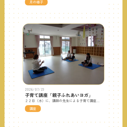
月の様子
2026/07/23
子育て講座「親子ふれあいヨガ」
２２日（水）に、講師の先生による子育て講座「親子ふれあいヨガ」がありました。ヨガの動きを取り入れながら、親子で身体を動かす事の楽しさを体験することが出来ました！参加してくださった親子さんにあった動きを個別にご指導いただき、親子でふれあいいい汗をかきました！お母さんの膝の上に立ち体幹トレーニングをしたり、お子さんを足の上に乗せバランスを取ったり、お友だちのとても楽しそうな可愛い笑顔が印象的でした。大好きなお母さんとのふれあいはお子さんにとってとても嬉しい時間になると思います。ぜひ、ご自宅でもふれあいの時間を大切に過ごしてくださいね♪次の講師による子育て講座は、８月１８日（火）に、歩行が完了するまでのお子さんを対象にした「ハワイアンベビーリトミック」です！楽しみにしていてくださいね🌺
講座