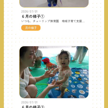
2026/07/01
６月の様子①
いつも、チューリップ保育園 地域子育て支援センターをご利用いただきありがとうございます。６月に入り梅雨入りもし台風による大雨にみまわれたりもしましたが、支援センターには元気いっぱいのお友だちがあそびに来てくれています。また、水あそびも始まり楽しそうなお友だちの笑顔が印象的な６月でした。これから、どんどん暑くなる夏を支援センターに来てくれるみんなと楽しみたいと思います！もうすぐ七夕。たくさんのお友だちに会えますように☆＊オープンスペース＊＊ねんどあそび＊＊あかちゃん広場＊＊運動あそび＊可愛い写真はNO.2へつづきます♪
月の様子
2026/07/01
６月の様子③