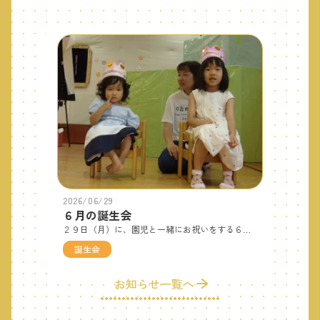
2026/06/29
６月の誕生会
２９日（月）に、園児と一緒にお祝いをする６月の誕生会がありました。支援センターからは１組の親子さんが姉妹を連れて参加してくれました。緊張しているかな？と思っていたのですが、２人とも舞台の上でしっかりインタビューに答えてくれていましたよ！好きな動物や好きなキャラクターを教えてくれました。また、支援センターでもたくさんお話しましょうね♪お誕生日おめでとう！！これからも、元気いっぱい大きくなってね☆予定では２６日（金）だったのですが、台風の影響で２９日（月）に変更になりました。日程調整をしていただきありがとうございました。
誕生会
お知らせ一覧へ