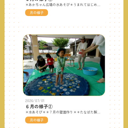
＊あかちゃん広場の水あそび＊うまれてはじめて水あそびをするお友だちが集まってくれました！少しずつ水に慣れたお友だちはお顔に水がかかってもへっちゃらで、可愛い笑顔を見せてくれました。 ７月もいろいろな企画を準備して支援センターでお待ちしています！
月の様子
2026/07/01
６月の様子②
＊水あそび＊＊７月の壁面作り＊＊たなばた製作＊＊６月生まれのお友だち＊可愛い写真はNO.３へつづく♪
月の様子