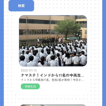
検索
2026/07/13
ナマステ！インドから11名の中高生が来校
インドから中高生11名、先生2名が来校！今日から１週間、ホームステイしながら本校の生徒たちと様々なアクティビティを通して交流します。ことばや習慣など異文化に触れる絶好の機会、ぜひ積極的にコミュニケーションをとって欲しいと思います。＜歓迎式＞代表生徒が全校生を前に流暢な英語で挨拶 本校生徒会長も、英語で歓迎の挨拶！
学校生活