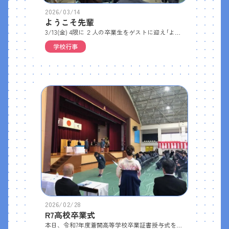
2026/03/14
ようこそ先輩
3/13(金) 4限に ２人の卒業生をゲストに迎え｢ようこそ先輩｣を実施しました。中学３年生・高校Ⅲ類の生徒たちは、大学生活や高校時代の過ごし方、受験勉強のアドバイス等に熱心に耳を傾けていました。・堀田侑那さん（大阪教育大・養護教諭養成課程）・北尾優衣さん（同志社大・理工学部）北尾さんは、サークル活動として、フォーミュラカーの設計・製作に取り組んでいたり、堀田さんは生協学生委員会の代表として新歓行事等の企画運営をする一方、定時制高校での学習支援ボランティアをしたり…と、２人の充実した大学生活がうかがえるお話でした。身近な先輩方のお話は生徒たちにとって良い刺激となったのではないでしょうか。
学校行事
2026/02/28
R7高校卒業式
本日、令和7年度蒼開高等学校卒業証書授与式を挙行し、60名の生徒が卒業しました。卒業証書授与各種表彰 ｢おめでとうございます✨｣送辞 在校生代表 高2 坂上さん答辞 今回は各類型の代表者3名がつとめました。(Ⅰ類)中嶌さん (Ⅱ類)中谷さん (Ⅲ類)谷さん卒業生全員による｢栄光の架橋｣斉唱 ♪Ⅰ類アスリート進学コースⅡ類グローバル進学コースⅢ類緑風6ヵ年コース・スーパー特進コース ご卒業おめでとうございます🌸