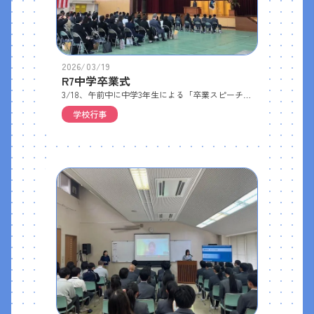
2026/03/19
R7中学卒業式
3/18、午前中に中学3年生による「卒業スピーチ」を行い、午後「中学卒業式」を挙行しました。＜卒業スピーチ＞中1･中2生たち、そして保護者の方々の前で１人ずつ発表✨緊張の中、しっかりと自分の想いを発表していました…＜中学卒業式＞｢卒業のことば｣ 卒業生代表 久保田弓月さんご卒業おめでとうございます🌸
学校行事