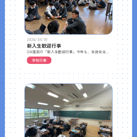
2026/05/01
新入生歓迎行事
GW直前の「新入生歓迎行事」今年も、生徒会主催で全校生を中高別の縦割り班に分け、様々なゲームにチャレンジしました。 まずは自己紹介から… 自己紹介が終わったら、いよいよスタート！班ごとに校内を回ってゲームやクイズに挑みます☺️｢謎解き・クイズ｣ メンバーの知力を結集して謎を解こう！｢射的｣ よ～く狙って！｢射的２｣ 狙いを定めようとすると、みんな片目をつぶりますね😉 ｢ボーリング｣ 豪快なフォーム！｢ボーリング２｣ ストライク狙い…移動しながら、各所に貼られた「先生・生徒会クイズ」にもチャレンジ！｢糸通しゲーム｣ １本の糸をリレー形式で針に通していきます｢糸通しゲーム２｣ 超真剣です！｢糸通しゲーム３｣ 頑張れ～、あとちょっと！ゲームの得点やクイズの答えはChromebookでオンライン集計、一方でゲームはアナログ感が漂っていて、シンプルかつみんなで楽しめるものでした。生徒会のみなさんが頑張って準備・運営してくれたおかげで、楽しい交流の時間となりました。
学校行事