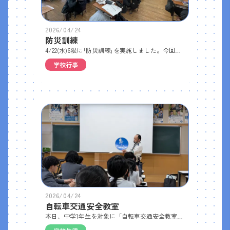
2026/04/24
防災訓練
4/22(水)6限に｢防災訓練｣を実施しました。今回は、紀伊半島沖を震源とする巨大地震が発生し、その後火災が発生するという設定のもと、災害時の適切な行動と避難経路の確認を行いました。 最近、日本列島では地震が相次いで発生しており、20日には三陸沖を震源とする最大震度5強を観測しました。いつ私たちの身近で災害が起こっても不思議ではありません。生徒たちにも自分事として考え、備えてほしいと思います。
学校行事
2026/04/24
自転車交通安全教室
本日、中学1年生を対象に「自転車交通安全教室」を行いました。洲本警察署交通課の岡崎さんから、新しくなった交通ルールや、自転車の乗り方で小学生と中学生で違っている点などをわかりやすくお話ししていただきました。今年の中1生は自転車通学の人が多いこともあってか、具体的な質問がたくさん出ました。「横断歩道に人がいたら自転車でも止まらないといけないですか？」「自転車にスマホホルダーを装着してナビとかを見ながら運転するのは違反ですか？」等、実際に自分が自転車に乗るシーンをイメージしながら聞けたようです。