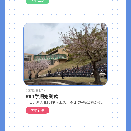
学校生活
2026/04/15
R8 1学期始業式
昨日、新入生104名を迎え、本日は中高全員がそろって1学期始業式を行いました｡野外ステージは少し肌寒かったですが、先日来の暴風に耐えた桜が新年度スタートの雰囲気を演出してくれました｡着任式新入生と在校生の対面式🌸 大西めぐみさん(中1)が新入生を代表して挨拶生徒会長 太田くん(高2) から新入生歓迎のスピーチ いよいよ明日から授業が始まります！新しい教室、新品の教科書… 良いスタートを！🏫
学校行事