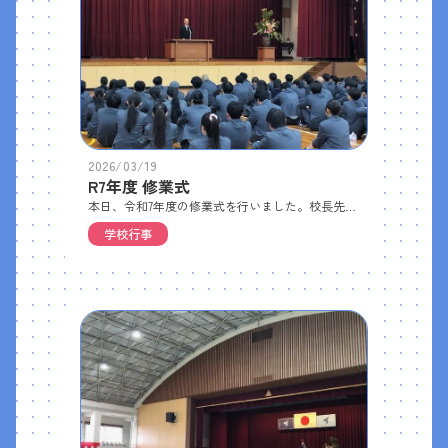
2026/03/19
R7年度 修業式
本日、令和7年度の修業式を行いました。校長先生からは｢1･2学期の終業式と3学期の修業式では、漢字が異なるように意味も違う｣というお話から、今年度の振り返りと次年度への期待を込めた式辞を頂きました。4月9日の始業式、全員で元気に新学期を迎えましょう！
学校行事