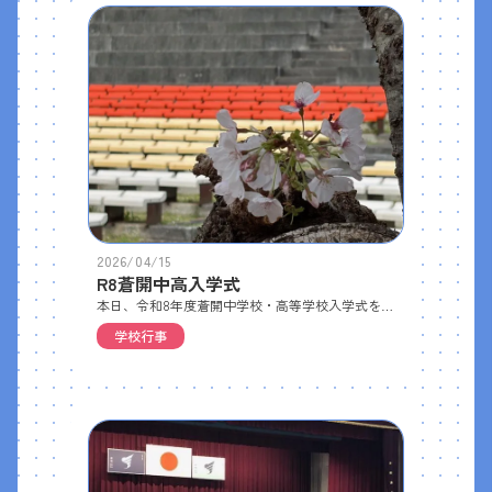
2026/04/15
R8蒼開中高入学式
本日、令和8年度蒼開中学校・高等学校入学式を行い、中学1年生30名、高校1年生74名の新入生を迎えました🌸中学１年生高1-1 アスリート進学コース高1ｰ2 グローバル進学コース高1-3S 緑風・スーパー特進コースご入学おめでとうございます㊗️
学校行事