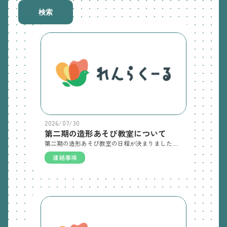
検索
2026/07/30
第二期の造形あそび教室について
第二期の造形あそび教室の日程が決まりましたのでお送りいたします。第二期は9月～11月で行う予定でしたが、日程調整が難しく、9月～12月で4回となりました。また、それに伴い第三期の日程確保が難しく、今年度は第二期の4回で終了とさせていただきます。ご理解ご了承の程、よろしくお願い申し上げます。 ※幸田先生より、あそびとおやつMysig（ミーシグ）にて開催のイベントのご案内も 記載されておりますのでご確認ください。
連絡事項