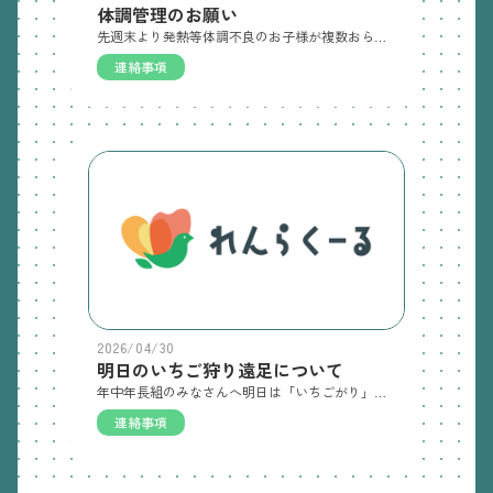
体調管理のお願い
先週末より発熱等体調不良のお子様が複数おられます。近隣幼稚園小学校では溶連菌やヒトメタニューモウイルス等のウイルス性疾患も流行しているようですので、ご家庭でもお子様の様子をよく見ていただきますようお願いいたします。
連絡事項
2026/04/30
明日のいちご狩り遠足について
年中年長組のみなさんへ明日は「いちごがり」に遠足に出かけます。お天気が安定しますようにと願っております。降園時にもお話いたしましたが、今日の雨と急な天候の変化に対応して次のようにご用意をお願いいたします。 ・登園時は長靴を履いてきてください。・運動靴はレジ袋（お名前記入）に入れて、リュックに入れてお持たせください。・傘は天候に関わらずお持ちください。レインコートはいりません。 よろしくお願いいたします。
連絡事項