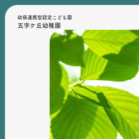
幼保連携型認定こども園
五字ケ丘幼稚園