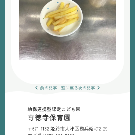
前の
記事
一覧
に戻る
次の
記事
幼保連携型認定こども園
専徳寺保育園
〒671-1132 姫路市大津区勘兵衛町2-29