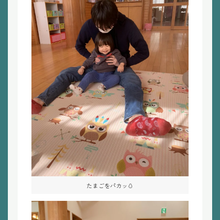
たまごをパカッ🥚