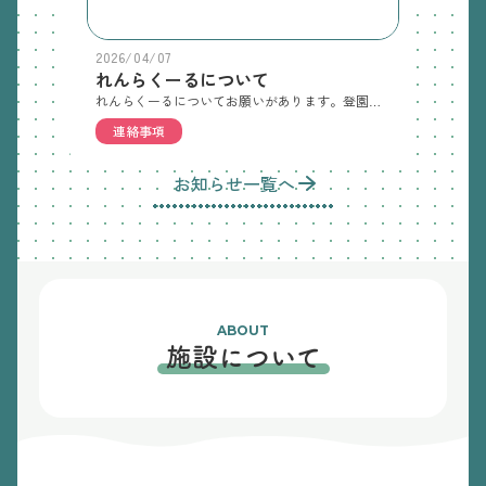
2026/04/07
れんらくーるについて
れんらくーるについてお願いがあります。登園される前に、必ずアプリの連絡帳から出席・欠席の連絡をお願いします。出席の場合は、登降園予定時刻の入力とお迎え予定の人を選択してください。欠席の場合は、電話連絡をしていただいた時もアプリから欠席連絡をお願いします。また常時、土曜日に園を利用されない方もお手数ですが、必ず欠席連絡をお願いします。
連絡事項
お知らせ一覧へ
ABOUT
施設について