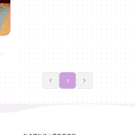
本日、ぞうぐみに進級して初めての書き方教室がありました。講師の秋田先生と挨拶をして緊張している様子も見られましたが、始まると嬉しそうに取り組んでいました。まずは鉛筆の持ち方や書く時の正しい姿勢を教えていただきました。そしてアンパンマンのプリントを使いながら、いろいろな線を書いてみました！ぞうぐみさんこれから頑張っていこうね！次回はひらがなの「つ」にチャレンジしますよ！
1