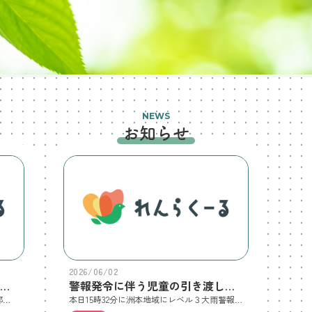
NEWS
お知らせ
2026/06/02
気象警報等発表時の対応について（お知らせ）
警報発令に伴う児童の引き渡しについて
令和８年７月保護者各位洲本市健康福祉部長気象警報等発表時の対応について（お知らせ） 日頃から、洲本市の放課後児童クラブの運営につきまして、ご理解ご協力を賜り誠にありがとうございます。 台風シーズンに備え、気象警報等が発表された場合の対応をお知らせしますのでご確認ください。ご理解とご協力よろしくお願いします。記１．気象警報等発表時の対応（発表区域：兵庫県全域、兵庫県南部、淡路島、洲本市）警報の内容時間帯対応レベル３以上の大雨警報、土砂災害警報、大雪警報、暴風警報、暴風雪警報、津波警報※由良については、レベル３以上の高潮警報、波浪警報を含む午前７時の時点 閉所（警報解除後も閉所）クラブ開所後閉所、引き渡しの連絡（警報解除後も閉所）※島内他市に特別警報が発表された場合も、上記の対応を行います。 引き渡しにあたっては、市の避難情報などに十分に注意し対応します。二次災害の発生が容易に想定される場合は、すぐに引き渡しを依頼することが危険であると判断し、必要に応じて、引き渡しの連絡を遅らせるなどの対応を取ることがあります。 その他、警報発表前に学校の判断で休校や自宅待機、早めの下校となった場合、クラブもその判断に準じ、それぞれ閉所とします。 また、クラブ実施場所が地域の避難場所である場合、クラブは閉所しますが引き渡しは行わず、そのまま避難扱いとすることがあります。
本日15時32分に洲本地域にレベル３大雨警報・暴風警報・波浪警報が発令されました。児童クラブは閉所となりますので、お子様のお迎えをお願いします。なお、警報発令時は危険を伴いますので、安全確認を行い十分注意してください。