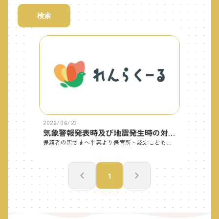
検索
2026/06/23
気象警報発表時及び地震発生時の対応について
保護者の皆さまへ平素より保育所・認定こども園の運営にご理解とご協力をいただき、ありがとうございます。台風や大雨等により気象警報が発表された場合の対応について、添付資料のとおりお知らせします。お子さまの安全確保のため、気象警報発表時等の対応について事前にご確認いただきますようお願いします。
1