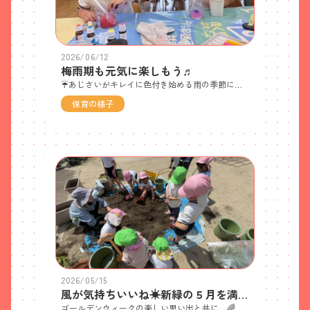
2026/06/12
梅雨期も元気に楽しもう♬
☔あじさいがキレイに色付き始める雨の季節になりました🌈💧雨が降ったり、真夏日のような☀️暑い日になったり・・・過ごしにくい時季ですが、子どもたちは🐌カタツムリを見付けてお世話を楽しんだり、✂あじさいの製作をしたりして、梅雨を遊びに取り入れて楽しんでいます🤩先週の保育参観では、お忙しい中お越しくださいまして、本当にありがとうございました😊大好きなおうちの人が来てくれて、子どもたちはとても嬉しそうでした✨バザーのご協力もありがとうございました(*˘︶˘*).｡.:*♡🐘ぞう組さんは、リーダーシップが板に付いて、もうすっかり幼稚園の顔です！🐥ひよこ組さんは、ぞう組さんに助けてもらいながら、初めての経験を全身＆全力で楽しんでいます！６月後半も、おでかけや楽しいイベントが目白押しです😘これから暑い日が増えてきますが、家族で早寝早起きを心がけ、栄養あるものをしっかり食べて、みんなで元気に夏を迎えましょうね😁☆お母さん先生の体験教室☆ ハーブやアロマの資格をお持ちのお母さんに教えていただいて、虫除けスプレーと芳香剤づくり(*˘︶˘*).｡.:*♡ 水性マーカーで瓶の底に色を付け、保冷剤のジェルを入れて混ぜると・・・「わぁ色が変わった〜！」アロマオイルを入れると、簡単にお部屋の芳香剤が出来上がり〜！！ ５種類のオイルから、好きな香りを選びました♬ 子どもたちの人気は、オレンジとラベンダーでした🤩理科の実験のような、ワクワクの体験！楽しかったね✨オリジナルの芳香剤、🏠どこに飾ろうかな〜♡お母さん先生、ありがとうございました♬好きな色一択！の子や、二層三層にする子など・・・オリジナリティを発揮！！透明感があって見た目も可愛いですね(*˘︶˘*).｡.:*♡🐥初めてのワクワク体験✨「楽しかった〜」「もっとしたい〜」と、🐥かわいい声が聞こえてきましたよ😘🐘さすが年長さん！手慣れた手付きで配色やデザインもこだわって、黙々と集中してつくっていました✨☆ハーバリウム体験☆ 講師のりえ先生に来ていただき、🐘ぞうぐさんが、楽しいハーバリウム体験をしました✌👀「どれにしようかなぁ・・・」材料選びも迷って、考えて・・・真剣！！🐘完成した素敵なハーバリウム✨ 透明感がある容器に自分の選んだドライフラワーが入ってキラキラ光っています✨いつまででも見ていられる癒やしの逸品💖☆梅ジュースづくり☆ 一つひとつ丁寧にキッチンペーパーで水分を拭き取り、氷砂糖と交互に入れていきました🤚お部屋に置いて、試飲を楽しみにしながら、毎日👀観察しているぞう組さんです😘 ☆淡路島牧場へGO!☆ 🐘絞りたての新鮮な🥛牛乳と🐮生クリームを容器に入れて、シェイク！！フリフリしていくと・・・最初はジャバジャバ音が鳴っていたけれど、音が無くなってゴロッとした塊ができてきました🤩そして、また振り続けると、今度は液体と固体に分離され、またジャバジャバ・・・👂？！🐥ひよこ組さんも見せてもらいながら、フリフリもさせてもらったよ✌最後は・・・みんなで試食タイム〜♬「見て見て〜！出来たよ〜」 出来たての身体に優しい無塩バターです🤩 クラッカーに付けて「いただきま〜す！」🐥ひよこ組 🐮赤ちゃん牛さんに♡ミルクをあげる体験！！赤ちゃん🐮なのに、吸う力が強くてビックリ！！一瞬で🍼飲み終えました😄🐘ぞう組 牛のお乳を優しく握って・・・指を一本ずつ動かしながら搾ると・・・「わぁ〜出てきた〜」「これがいつも飲んでいる牛乳になるの〜😳？！」大きな乳牛さんに♡牧草の餌やりタイム〜😀 最初は牛の大きさと長い舌にビックリしていた」🐥ひよこ組さんも、ぞう組さんがへっちゃらで餌をあげているのを見て「私もやってみる！！」勇気をだして「いっぱい食べてね〜♡」☆あじさい散歩☆ 小学校に咲いているこの季節ならではの紫陽花を、みんなで見に行ってきたよ~👣 「これは、がくあじさいだよ😙」ぞうぐみさんが、ひよこぐみさんをリードしながら歩き、優しく声をかけならがら観察中👀☆時の記念日☆ だんごむしにハマっているひよこ組さんです！時計も「だんごむし時計」にしたよ♡文字盤は、ぞう組さんに手伝ってもらいました！ぞう組さんは、自分で考えたオリジナルの時計！色々なキャラクターが勢ぞろいの力作です♬ ☆田植え体験☆（しろかき）☆手つなぎペアで１つのバケツに苗植えをするよ！まずは、下準備のしろかき作業です！ここでも🐘ぞうぐみさんのリーダーシップが光っています✨☆自衛消防訓練☆ 洲本消防署の消防士さんたちが来てくれて、火事の際の避難の仕方を教えてくれたり、消防車に乗せてくれたりしました👀子どもたちは、目をキラキラ✨させながら大きな消防車を見上げていました😄☆煙体験☆ 火事の時に１番大切なのは、「煙を吸い込まないこと！」煙はどんどん上に上がっていくから、低い姿勢で地面を這うようにして、出口を探すよ〜👀「前が見えない〜」「あ！しゃがんだら、見える！！」 命を守る貴重な体験をさせていただきました😀「消防士さん、いつも僕たち私たちのためにお仕事頑張ってくれてありがとう」「これからもがんばってね！」子どもたちから自然と感謝の言葉が出てきました！さすが！ぞうぐみさん✨
保育の様子
2026/05/15
風が気持ちいいね☀新緑の５月を満喫中！
ゴールデンウィークの楽しい思い出と共に、🌈５月がスタートしました♫新学期が始まって、はや1ヵ月が経ち、🐘ぞう組さんは、もうすっかりリーダーの顔になり自覚を持って遊びや園生活を引っ張ってくれています✨🐥ひよこ組さんは、新しいことだらけの１ヶ月でしたが、日々の繰り返しと、ぞう組リーダーに優しく教えてもらいながら、見様見真似で頑張っています👋入園当初の緊張もほぐれ、６人全員元気に笑顔で過ごしています😍まだ５月ですが、すがすがしさよりも夏を思わせるような暑さが続いています🥵急な気温の変化は、身体にも負荷がかかってきますので、旬の栄養あるものをしっかり食べ、夜は早めに(-_-)zzz休んで、来週からも元気に登園してきてくださいね♫来週は、トライやるの中学生が２名来てくれます👦👧楽しみですね(*˘︶˘*).｡.:*♡☆土づくり☆ひっくり返したプランターに肥料を混ぜて・・・根っこ取りも慣れた手付きでテキパキのぞう組リーダーさんたち✌️☆夏野菜の苗植え☆ぞう組さんは、１人１鉢、好きな夏野菜🍅🍆🫑を植えました😊お世話も頑張ろうね！☆水やり☆優しくた〜っぷり水をかけるよ🚰💦🐥ひよこ組さんも・・・ドキドキわくわくの初体験♥🌻ちっちゃいひまわりの種を１人１粒ずつポットに植えました😃収穫したそら豆の皮を剥き、そーっとそら豆を出しています😋この後、みんなで「そらまめくんのベッド」の絵本を見たよ♫☆🐘ぞう組 いちごの家訪問＆さつまいもの苗植え☆歌を聞いてもらったり、おじいちゃんおばあちゃんと交流したりして楽しい時間を過ごしてきたよ♫「おじいちゃんの手、大きかった〜」「おばあちゃんの手はシワシワしてたよ」おじいちゃんおばあちゃんも嬉しそうで、とても和やかな時間でした(*˘︶˘*).｡.:*♡ 秋にまた🍠行くのが楽しみだね✨☆👀カブトムシの幼虫だよ〜☆ 全部で１００匹ぐらい孵化しています！！ おうちで育ててみたい方、是非お声掛けください♥☆親子遠足☆ 🚌バスに乗って〜須磨シーワールドへGO!! 大きな水槽に釘付け・・・👀「見て〜魚がいっぱ〜い！」「エイもいる〜」☆🐬Show Time~!!☆ 開放感満載のステージに大興奮の子どもたちでした🤩楽しかったね🌞お忙しい中、ご参加ありがとうございました！ 限られた時間でしたが、大好きなおうちの人やお友達と過ごした楽しい時間は、子どもたちにとって素敵な思い出になったことと思います(*˘︶˘*).｡.:*♡☆チャレンジタイム☆ 🐘ぞう組さんは、ジャンプのバリエーションが増えてきました✨ 🐥ひよこ組さんは、お兄ちゃんお姉ちゃんを見ながら、両足揃えてのグージャンプに挑戦中！頑張っています💪☆🐘ツバメの巣を観察中☆毎日、お隣の警察署に足を運び「ツバメの卵を見るんだ棒」を使って、５つの卵を観察しています👀今日もまだ卵のままでした👀 週明けには孵化しているかなぁ・・・(*˘︶˘*).｡.:*♡段ボールで巣をつくったり、ツバメになりきって表現あそびをしたりして、赤ちゃんの誕生を心待ちにしているぞう組さんです🥰☆交通教室☆ 🐥ひよこ組さんは初めての参加♥ 正しいチャイルドシートの着用や、歩道を歩くときはどっちを歩く？など、お外に出ると、危険がいっぱい！たった１つしかない大切な命を守るお勉強🙂 本年度も５回実施します！☆ナカイヤ先生、ドーソン先生がABCひろばに来てくれたよ〜☆ 🐥一緒に「大型バス〜に乗ってます〜♫」どこへ行こうかなぁ・・・☆色さがし中☆ 先生が英語で言った色を探します👀「Brown（茶色）はど〜こだ？」☆ハヤシライスパーティー☆ 収穫したグリーンピースが入っているよ♫ 先日皮剥きしたそら豆もあるよ👀ホクホクでおいしい春の恵みメニュー(*˘︶˘*).｡.:*♡☆おはなしかい☆ アリスの会による月１回の読み聞かせTime📖 🐥ひよこ組さんも、釘付けで見ていますね😊☆避難訓練☆ 今日は「🔥火災」の訓練です！ 煙を吸い込まないように・・・防災頭巾を被り、ハンカチや手で鼻と口を抑えながら低い姿勢で園庭に避難しました。災害はいつ起こるか分かりません、日頃からの備えておきましょう😀🔥火災の紙芝居を見て、煙の恐ろしさや身を守る方法をみんなで学び、確認し合いました！