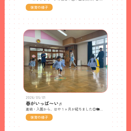
保育の様子
2026/05/01
春がいっぱ〜い♬
進級・入園から、はや１ヶ月が経ちました😊🐘ぞう組さんは、もうすっかりリーダーの顔になり、ひよこ組さんのお世話をしたり、パーティーのお手伝いをしたり・・張り切っています💪まだ１か月ですが、いろいろな場面で🤩カッコよくたくましい姿が垣間見えます✨🐥ひよこ組さんは、初めてだらけでちょっぴり緊張しながらも、ぞう組さんに優しく教えてもらったり手伝ってもらったりしながら、毎日の積み重ねの中で新しい生活にも慣れてきました👏🌞園庭では、🐞🐜ダンゴムシやチョウなどの小さな生き物を見付け、歓喜の声が聞こえています😆♡ みんなで🌸桜を見に出掛けたり、🌱旬の野菜を収穫したり、今しかできない経験を通して、春を五感で体感しています！明日から、大型連休に入ります🚗適応力の高い子どもたちですが、新しい環境での疲れがそろそろ出てくる頃ですので、楽しいゴールデンウィークを過ごしつつ、ゆっくりお身体も癒してあげてくださいね(*˘︶˘*).｡.:*♡７日㈭また元気に登園してきてくださいね。待ってます♬夏野菜の苗植えをする予定で〜す！☆チャレンジタイム☆ケンステップをグージャンプで跳んで進んで行くよ♬ぞう組さんの上手なお手本を見せてもらって、さぁ！ひよこ組さんも「やってみよう！」☆こいのぼりの製作☆🐥ひよこ組さん、初めての絵の具✨初めての共同製作✨ 最初は躊躇していた子も「楽しい！」が分かって、ダイナミックにデコレーションを楽しんでいたよ😄☆保育参観☆おうちの人が来てくれて嬉しかったね♡お忙しい中、ご参加いただき、ありがとうございました☺️ ☆わくわくあそび☆月１回、きょうこ先生がわくわくするあそびを持って来てくれるよ〜😍この日は、大きなオーガンジーの布をみんなで持ってゆらゆらさせたり、中に入ったりして遊んだよ〜😄🎂本年度、初めての誕生会🎂４月生まれのお友達のお祝いです🌈これからみんなのお誕生日をお祝いしようね🌈 ☆かぶとの折り紙☆🐤ひよこ組さんは、🐘ぞうぐみさんに手伝ってもらって、大きな折り紙を頑張って折りました✌ ぞうぐさんは、折ってしまうのではなく、優しく声をかけながら、ひよこ組さんが最後まで頑張れるように、寄り添いながら教えてくれていました(*˘︶˘*).｡.:*♡ぞう組さん、ありがとう♡ 親子遠足のバス座席を、みんなで抽選して決めました♬ その後、みんなで「バスにのって」の歌あそびで遠足のイメトレはバッチリ♬大好きなおうちの人と行く遠足、楽しみだね♡☆こどもの日記念撮影☆🐥おうちの人と一緒につくったかぶとと、こいのぼりを持って、「はい、チーズ！」 🐘１人一本ずつ、矢車にオリジナルのこいのぼりを持って、記念撮影✨ぞう組さん、かっこいい〜！☆さつまいもの苗植え☆土に混ざった根っこを取る作業も、ぞう組さんは慣れた手付き！栄養満点の土のフカフカお布団です😍☆グリーンピースの収穫☆「あ！ここにもある〜！」ツルをかき分け、かくれた鞘を探しています👀 鞘からグリーンピースを出していきます「わぁ７人家族や〜」「こっちは赤ちゃんの豆がある〜」 ☆エコロコしぜん体験（水のふしぎ体験）☆兵庫県立人と自然博物館より、講師の先生が来てくださり、水を使った実験のような楽しい体験をさせていただきました♬「栄養の通る線がいっぱいあるね」「この線は葉脈って言うんだよ〜」柏や紫陽花の葉っぱの説明を聞き、見て触って嗅いで親しんだ後、葉の裏に水を垂らしてみると・・・水玉がパラパラ その後、液体洗剤をピックの先端に付けて水玉につけると・・・表面張力が裂けて水玉が崩れました「へ〜」「え〜すご〜い」驚きとワクワクだらけの、学校の理科の実験のようでした🤩次は、コップに水を入れ、平面のプラ片でフタをし、ひっくり返すと・・・あら！！？不思議！フックにハサミを吊るしても、水がこぼれな〜い！！水のくっつく力ってすごいなぁ・・・みんな釘付け👀プラ片の代わりに、葉っぱでもできるんだよ「見て見て〜こぼれない〜！」「葉っぱがくっついてる〜」子どもたちの「やってみたい！」があふれる好奇心MAXの楽しい時間😄獲れたてホヤホヤの旬の恵み！昨日剥いたグリーンピースを使った豆ごはんパーティー♬初めて食べた子もいたけど、食べてみたら「おいしい！」と、おかわりが続出🍚おいしかったね🤩
保育の様子