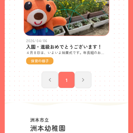
2026/04/06
入園・進級おめでとうございます！
４月８日は、いよいよ始業式です。年長組のお友達は幼稚園のリーダーとして、いろいろなことに挑戦しましょう。幼稚園ではたくさん楽しいことが待っています。新入園児のお友達も、１０日の入園式には元気な顔を見せてくださいね。園庭の🌷お花も咲き鉾り、みんなが元気に来てくれるのを心待ちにしているよ〜(*˘︶˘*).｡.:*♡🐘ぞうぐみさんが秋に植えてくれた豆も、先生たちの背よりぐんぐん高くなってます🤩また、みんなで収穫するのが楽しみですね😘🐘ぞうぐみ９名、🐤ひよこぐみ６名で新しい１年がスタートします♬ 先生たちもみんなと会えるのを楽しみにしています✨
保育の様子
1
洲本市立
洲本幼稚園