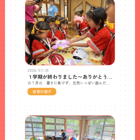
2026/07/25
１学期が終わりました〜ありがとうございました〜
☆７月☆ 暑さに負けず、元気いっぱい遊んだよ〜♬7/13 (月) 夏まつり 夏と言えば“お祭り”ですね🤩 みんなお揃いの法被を着て、自分で選んだ推しのお面を被り、お祭り気分MAX♬ 🐘ぞう組さんが一生懸命考えて準備してくれた屋台に、👀💖目をキラキラさせた🐤ひよこ組さんもやってきて、🎣魚釣りや🖐千本引きなど・・・手づくりの縁日ごっこを楽しみました😘7/17(金)１学期終業式 １学期使った道具やお部屋を、みんなで気持ちを込めてお掃除したよ👍その後、遊戯室に集まって、園歌をうたったり終業の話を聞いたりして、１学期を締めくくりました😀🐤ひよこ組さんは、生まれて初めての集団生活でしたが、この１学期間で、お友達と名前を呼び合って遊べるようになったり、トイレで排泄できるようになったり、苦手なメニューが食べられるようになったり・・・と、心も身体もすくすく成長しました✨ 🐘ぞう組さんは、幼稚園のリーダーとして、自分の強みを発揮しながら遊びや行事を引っ張り、ひよこ組さんのお世話もしてくれて、本当に頼もしいお兄さんお姉さんになっています！！ これから長〜い夏休みに入ります☀️今年も☀️猛暑☀️酷暑と言われています🥵 外気温と室温の差が大きくなると、体調を崩しやすくなるので、規則正しい生活を心がけ、暑さに負けない強い身体で夏ならではの経験を楽しんでほしいと思います(*˘︶˘*).｡.:*♡🐘「いらっしゃいませ〜おめんやさんですよ〜😀」🐤「わ〜い♡欲しかったおめん、ゲット〜😃」🎤カラオケ大会、始まるよ〜♬ 🐤手づくり🎤を持って元気にを歌ったよ♬ 気分はアイドル♡🐤ひよこ組のみんなでお神輿をつくったよ〜「わっしょいわっしょい」」幼稚園を練り歩いてお祭り気分を盛りアゲました！！🐘「さかなつりやさんでーす！」「頑張って🐟お気に入りの魚を釣っていってね〜」スーパーボールすくい😘 真剣なまなざし👀ですね😀 ポイが少しぐらい破れててもまだまだイケる！！手づくりのこどもだんじりが登場！！ 中にはホンモノの太鼓もあって叩かせてもらったよ👀写真を撮ったり、運動場を練り歩いたりして、お祭りムードは最高潮🤩わたがしのおっちゃんのお店も大盛況✨ 「はい、できあがり」わたがしか出来上がる工程も見え👀釘付けの子どもたちでした味がいっぱいあって迷うなぁ・・・選ぶのも楽しみの一つですね🥰１学期使ったお部屋を気持ちを込めてお掃除したよ✨ 小さな手に力を入れてゴシゴシ・・・頑張ったよ〜 キレイになったら気持ちがいいね(*˘︶˘*).｡.:*♡☆終業式☆ なつやすみのお約束を確認しました！ みんな真剣に聞いています👏 元気に楽しい夏休みを過ごしてね(*˘︶˘*).｡.:*♡
保育の様子