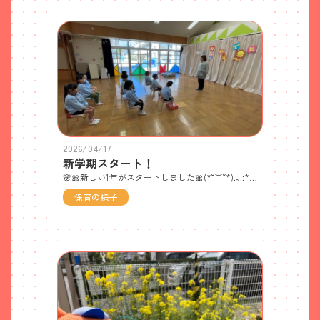
2026/04/17
新学期スタート！
🌸🎀新しい1年がスタートしました🎀(*˘︶˘*).｡.:*♡🎼4月8日の始業式には、ぞう組9人全員が元気な姿を見せてくれました😊「自分たちがリーダー！」の自覚を持って、背筋ピーンと座って目をキラキラさせながら始業式に参加しまていましたよ🤩4月10日には、ひよこ組さんが入園し、15人の元気いっぱいの子どもたちと共に、１年間「たのしく・なかよく・げんきよく」過ごしていきたいと思います♬保護者のみなさま、１年間よろしく願いいたします🙂４月８日 始業式 「ぞうぐみリーダー頑張るぞ〜」みんな意気揚々とした表情😄ひよこ組さんのお世話もよろしくね♡頼りにしてるよ〜(*˘︶˘*).｡.:*♡４月10日 6名の新入園児をお迎えし、🎀入園式＆対面式🎀を行いました🎉名前を呼ばれて、元気よくお返事をするひよこ組さんに、みんなから温かい拍手が送られていました👏対面式 🐘歌を聞いてもらったりメッセージを伝えたりしました✨「幼稚園は楽しいよ♬困ったことがあったら、ぞう組に聞いてね！」4月13日 🐘れんげ畑へGO！！ 保護者のみなさま、変更によるご準備など、ご対応ありがとうございました😊心地よい晴天の中で、思いきり走り回ったり、寝転がったり・・・開放感MAXのれんげ畑で遊んできたよ〜ふかふかのレンゲ畑でかくれんぼ中😘見付からないように・・・うまく隠れていますね✌🐘優しく声をかけながら、遊びをリードしてくれていました！お兄ちゃんお姉ちゃんありがとう♡積み木コーナーも大人気✨大きなベッドができていますね「みんなで寝転がってみよう！」自然な異年齢交流を楽しんでいますパズル「これはここに入れたらいいんとちゃうかなぁ」🐘教えてしまうのではなく上手くアシストしている姿にリーダーらしさを感じました！「さあ、トイレに行く用意しようね！」そっと付き添ってくれます🎀🐤砂場では、カレー作りが大人気✨オリジナルの美味しそうなカレーがあちこちで完成していました🐘🐤手つなぎペアを決めて、遊具の遊び方や約束をみんなで確認し合ったよ♬🌸ぞう組で最初のおはなし会🌸来月からひよこ組もはじまるよ＊避難訓練＊だんごむしのポーズ玉ねぎ剥きのお手伝い 「やりたい」と言うひよこ組さんに優しく教えるぞう組さん旬の玉ねぎがたっぷり入ったハヤシライス✨いい匂いに誘われて🐘「おなかすいてきた〜」玉ねぎが甘くてとてもおいしいハヤシライスにおかわり続出😛
保育の様子