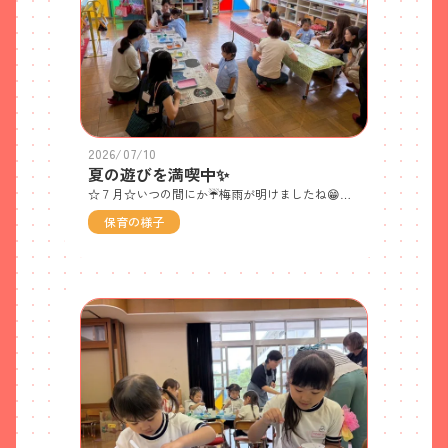
2026/07/10
夏の遊びを満喫中✨
☆７月☆いつの間にか☔梅雨が明けましたね😁これから、お天気の主役が🌧️雨雲から☀️太陽に交代して、季節が大きく移り変わり🌞夏本番をを迎えます🤩夏は🎋🌊🍧⛺🌻🧨イベントが目白押し！とても楽しい季節ですが、室内外の温度差や水分不足など、ちょっと油断をすると、夏バテや体調を崩しやすい時季でもあります🥵１学期も残すところ１週間程になりました😳早寝早起きなど、規則正しい生活を心がけ、みんなで元気に夏休みを迎えられますように・・・☆♬7/2 保育参観＆親子活動 お忙しい中、ご参加くださり、ありがとうございました！ 子どもたちは、大好きなおうちの人と一緒に過ごせて、とても嬉しそうでした✨🐤ひよこ組の親子活動♡世界に１つだけの花火模様のかわいいうちわが完成〜✨🐘ぞう組の親子活動♡ 親子で歯科健康教育に参加しました♬ おうちの人に染め出し液を歯に塗ってもらって、汚れが残っている箇所を鏡で確認👀 実際に自分の目で確認するとよく分かったようです😁歯は一生ものです！生え変わりの今の時期から、大切にする意識をもって、毎日の歯磨きも頑張ろうね💪☆木育プロジェクト☆ お馴染みの木の玩具がやってきたよ〜♬ 🐤ひよこ組さんもデビューです✨ 🐤初めてとは思えない集中力を発揮して、こ〜んなに高く積み上げることができました👐☆夏野菜ピザパーティー☆ 幼稚園で収穫した夏野菜もた〜っぷり(*˘︶˘*).｡.:*♡ 「ピーマン食べれたよ〜」「ナスおいしい！」自分たちでお世話して収穫したお野菜の力はスゴイですね！！ 旬のお野菜は、身体にとって何よりの優しいごほうびです!!☆阿波踊り合同練習☆ 小学校にお邪魔して、お兄ちゃんお姉ちゃんと一緒に練習してきました！本番まであと半月、日に日に声も大きく、腕も高く上がるようになってきているよ✨☆第二小学校のプール体験☆ 梅雨が明け🐘待ちに待った大きなプール🤩「気持ちいい〜♡」「みんなで長〜い電車になってレッツゴー！」 足をバタバタさせて進む楽しさを体感したり、力を抜くと身体が浮くことも覚えたよ♬ 🐘どの子も満足感に溢れた笑顔で帰ってきました！！☆七夕まつり記念撮影☆ 🐤頑張ってつくった笹飾りと、おうちの人と一緒に書いた願い事を飾って📷全員集合〜♬ 🐘ちょうちんや天の川など、高度な笹飾りにも挑戦！！織姫と彦星もとてもかわいい仕上がりでした✨ 🎋願い事、叶うといいね★☆「七夕のおはなし」のブラックシアター☆ 特殊なライトで絵が光って幻想的な雰囲気✨ 子どもたちも釘付けで見入っていましたよ👀 「明日はお天気になって、織姫と彦星が会えるといいな・・・」🙏☆織姫＆彦星が協力して、風船を手で持たずに運ぶゲーム☆ 手つなぎペアで作戦会議をして、お腹で挟んだり背中合わせに挑戦したり・・・お互いの息も合わせないと、風船が落っこちちゃうぞ〜^^;☆七夕バスケット☆ 織姫チームと彦星チームに分かれて空いている椅子を見付けて、素早く座ろう！！「七夕バスケット！」になったら、全員シャッフルするよ〜😆☆七夕メニュー（そうめんパーティー）☆ 幼稚園で収穫した🥒きゅうりも入ってたよ〜👀 🐤ネギやすりゴマの薬味を入れてみて、大人気分で食べている子がたくさんいてビックリ！ 暑い季節、そうめんは喉ごし良くて食べやすいですね✨🐘ぞう組リーダー、来週の夏祭りに向けて、準備も着々と進めています！ それぞれのグループで、お店の内容を考えて、自分たちで主体的に製作中！ お楽しみに〜(*˘︶˘*).｡.:*♡☆海遊び IN 大浜海岸☆ 少し波があり、最初はビックリしていた子もいましたが、慣れてくると自分から寄せ波に立ち向かって行くたくましい姿も見られました😆青い空と大きな大きな海、開放感MAXの大自然の中に全身で触れる貴重な体験✨幼稚園の大好きな仲間と行く海は最高に楽しかったよ〜🤩
保育の様子