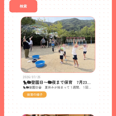
検索
2026/07/25
🐤🐘登園日〜🐘夜まで保育 7月23日（木）
🐤🐘登園日😀 夏休みが始まって１週間、１回目の登園日 😀元気なみんなの顔が見られて、私達も嬉しかったです(*˘︶˘*).｡.:*♡ ALTの先生方もたくさん来てくださいました😍 みんなで大きなシャボン玉遊びをしたり、🍉スイカ割りやボディーペインティングなど・・・夏ならではの遊びを楽しみました♬🐘夜まで保育😃 わたがしのおっちゃんが、竹を切って流しそうめん台を作ってくださいました🤩勢い良く流れてくるそうめんやきゅうりを必死に掴み取る姿が本当に微笑ましかったです🥰流しゼリーは争奪戦でしたよ😁食後は🧅玉ねぎ染めや🍛夕食のカレーづくり、🚿プール、📷フォトフレームづくり、大浜へお散歩、花火など・・・盛りだくさんの経験をしました✌️９人全員が、満足感たっぷりの笑顔で夜まで保育を終えることができて、また１つ自信が付いたね✨保護者の皆さまには、朝の準備や夜のお迎えなど、ご協力ありがとうございました🙂来週の島まつりも楽しみですね✨☆シャボン玉あそび☆ 広報課の方にシャボン玉液をプレゼントしてもらいました。「わぁ〜大きなシャボン玉〜」「つかめるかな〜」「追いかけてみよう！」「🖐パチンして割れたで〜」「ゆらゆら飛んでどこまでいくのかなぁ・・」子どもたちのさまざまな反応に、大人たちも童心に帰って楽しみました♬☆スイカ割り☆ 「まえ〜」「みぎ〜」「もっとひだり〜」 応援団も気合MAX!一心同体！🍉試食タイム🍉 暑い夏にぴったりの水分補給食材♬ 旬の食べ物はやっぱり美味しいね✨☆ボディーペイティング☆ ヌルヌルの感触と身体に絵を描くワクワク感がたまらない〜♬☆流しそうめん☆ よく見て・・・タイミングを逃さず・・・「エイ！」☆玉ねぎ染めにチャレンジ☆ ビー玉や割り箸を輪ゴムで括り付けています 「ここを虹みたいにしたい」「ネックレスみたいな模様にする」など、イメージを膨らませて集中！！ ☆レッツ！クッキング☆ おうちでやったことないという子もいた中、みんな落ち付いた包丁さばきでした✨🍛「おいしくなぁれ〜」「いいにおいしてきた〜」９人の愛情がたっぷりのカレーですね♡☆フォトフレームづくり☆ 大浜で拾った貝殻や、お友達が出先で集めてきてくれたシーグラスを選んで、思い思いの配置で貼っていきました！世界に１つしかない思い出のフォトフレームです♬🍛いただきま〜す いっぱい遊んだ後でおなかペコペコ〜😁自分たちで作ったカレー、おいしかったよ(*˘︶˘*).｡.:*♡☆IN大浜☆ 玉ねぎ染めシャツ出来上がり〜！ナカイヤー先生＆ロシェル先生＆最高の夏の思い出と一緒に♡☆花火☆ 「きれいやなぁ〜」大好きな友だちとする花火は、楽しすぎです😃☆素敵な夏の思い出ができたね☆
保育の様子