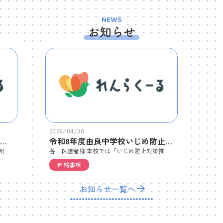
NEWS
お知らせ
2026/04/30
令和８年度学校給食費の負担軽減の実施について
令和8年度由良中学校いじめ防止基本方針について
各 保護者 様 標記の件につきまして、洲本市教育委員会から依頼がありましたのでお知らせします。ご確認願います。
各 保護者様 本校では「いじめ防止対策推進法」に基づき、すべての生徒が安心して学校生活を送ることができるよう、「いじめ防止基本方針」を策定・改定いたしました。いじめは、決して許されない行為であり、どの子どもにも、どの学校でも起こりうるものです。本校では本方針に基づき、教職員一丸となって未然防止と早期発見に努めてまいります。つきましては、添付の資料にて内容をご確認いただき、ご家庭におかれましても、お子様の様子に不安な点などがございましたら、いつでも学校までご相談ください。
連絡事項
お知らせ一覧へ