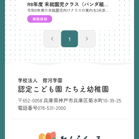
R8年度 未就園児クラス（パンダ組・母親教室）のご案内
令和8年度の未就園児向けクラスの案内を2点添付いたします。 パンダ組 ：2歳以上のお子様と保護者様が対象です 。母親教室 ：0歳・1歳のお子様と保護者様が対象です 。 それぞれ年間日程を掲載しておりますので、詳細は添付のPDFをご確認ください 。 ご近所の方やお知り合いで、対象のお子様がいらっしゃる方にもぜひご案内いただければ幸いです！参加ご希望の方は、園までご連絡をお願いいたします 。
事務連絡
1
学校法人 摺河学園
認定こども園 たちえ幼稚園
〒652-0058 兵庫県神戸市兵庫区菊水町10-39-25
電話番号
078-531-2000