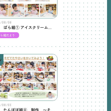
6/08/08
8月 ばら組① アイスクリームをつくったよ🍦
ばら組だより
W
6/08/03
7月 たんぽぽ組⑧ 制作 〜そだてたやさいをかいてみよう！〜