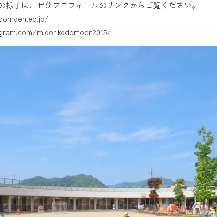
の様子は、ぜひプロフィールのリンクからご覧ください。
odomoen.ed.jp/
gram.com/midorikodomoen2015/