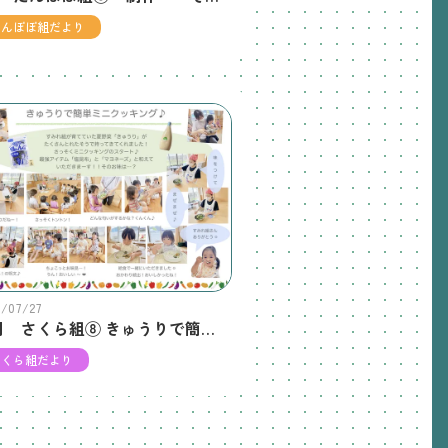
たんぽぽ組だより
6/07/27
７月 さくら組⑧ きゅうりで簡単ミニクッキング♪
さくら組だより