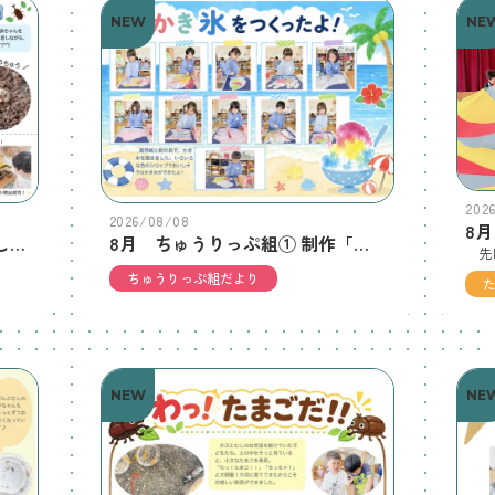
NEW
NE
202
2026/08/08
8月 たんぽぽ組② かぶとむしのあかちゃん、こんにちは！
8月 ちゅうりっぷ組① 制作「かき氷をつくったよ!」
ちゅうりっぷ組だより
NEW
NE