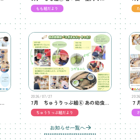
もも組だより
2026/07/27
202
７月 さくら組⑦ 魚釣り遊び、無限大☆楽しいね！
7月 ちゅうりっぷ組⑥ あの幼虫は「コガネムシ」やった！
ちゅうりっぷ組だより
お知らせ一覧へ