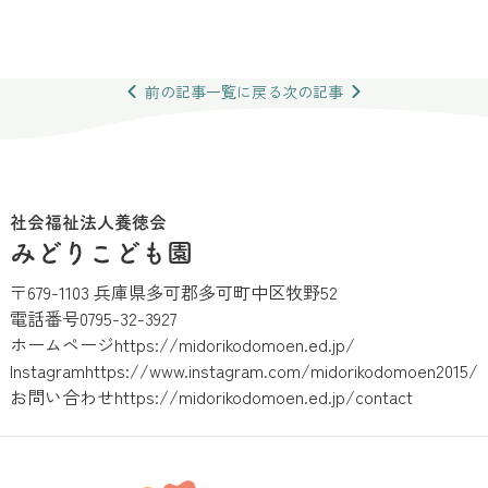
前の
記事
一覧
に戻る
次の
記事
社会福祉法人養徳会
みどりこども園
〒679-1103 兵庫県多可郡多可町中区牧野52
電話番号
0795-32-3927
ホームページ
https://midorikodomoen.ed.jp/
Instagram
https://www.instagram.com/midorikodomoen2015/
お問い合わせ
https://midorikodomoen.ed.jp/contact