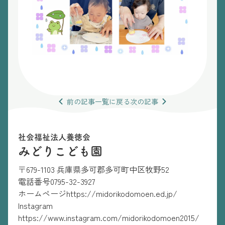
前の
記事
一覧
に戻る
次の
記事
社会福祉法人養徳会
みどりこども園
〒679-1103 兵庫県多可郡多可町中区牧野52
電話番号
0795-32-3927
ホームページ
https://midorikodomoen.ed.jp/
Instagram
https://www.instagram.com/midorikodomoen2015/