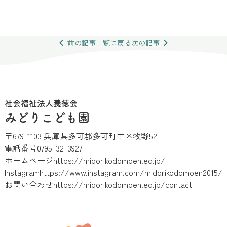
前の
記事
一覧
に戻る
次の
記事
社会福祉法人養徳会
みどりこども園
〒679-1103 兵庫県多可郡多可町中区牧野52
電話番号
0795-32-3927
ホームページ
https://midorikodomoen.ed.jp/
Instagram
https://www.instagram.com/midorikodomoen2015/
お問い合わせ
https://midorikodomoen.ed.jp/contact