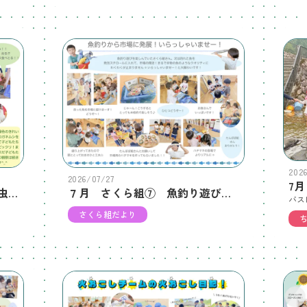
202
2026/07/27
7月 ちゅうりっぷ組⑥ あの幼虫は「コガネムシ」やった！
７月 さくら組⑦ 魚釣り遊び、無限大☆楽しいね！
さくら組だより