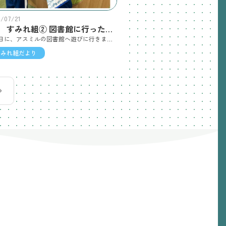
6/07/21
7月 すみれ組② 図書館に行ったよ！
14日に、アスミルの図書館へ遊びに行きました！図書館に行くことを楽しみにしていた子ども達は、どんな本を借りて帰ろうかとわくわくしている姿が見られました(^^)図書館に着くと、まずは読み聞かせをしてもらいました。いろいろな物語の世界を楽しんでいました🎵 自分のお気に入りの1冊を見つけた後は、いろいろな本を友達とお気に入りの場所で読んでいました！たくさんの本に触れた良い機会となりました☆
すみれ組だより