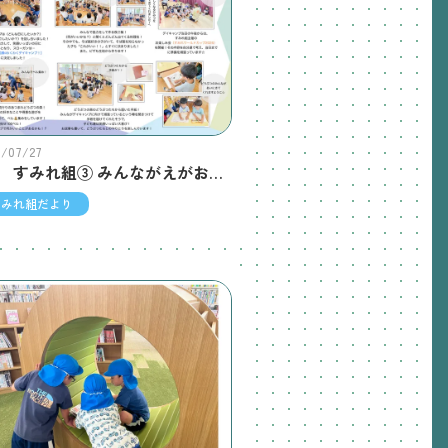
6/07/27
7月 すみれ組③ みんながえがお☺︎わくわくでいきゃんぷ！にむけて
すみれ組だより