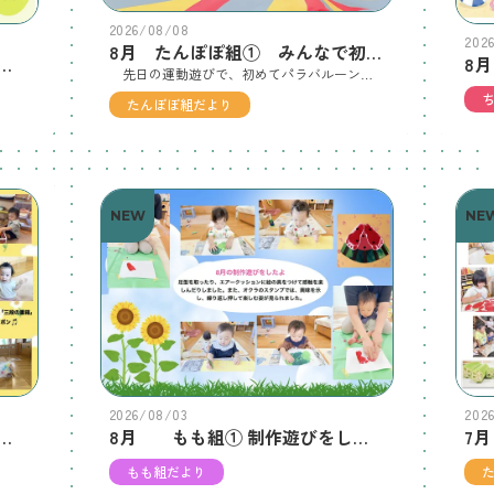
2026/08/08
202
8月 たんぽぽ組① みんなで初めてのパラバルーン！
うりっぷ組② だんごむしのすきなたべものは？
先日の運動遊びで、初めてパラバルーンで遊びました🎈バルーンを持って揺らしたり、ふわっと膨らむ様子を見たりと、興味津々の子ども達😄大きく動くバルーンに「わぁ！」と笑顔を見せながら、友達と一緒に楽しい時間を過ごしました♩
たんぽぽ組だより
NEW
NE
2026/08/03
202
組② 暑い夏 室内で元気に遊んでいます。
8月 もも組① 制作遊びをしました。
もも組だより