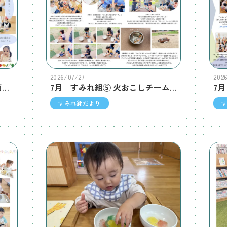
2026/07/27
202
７月 さくら組⑧ きゅうりで簡単ミニクッキング♪
7月 すみれ組⑤ 火おこしチームの火おこし日記！
すみれ組だより