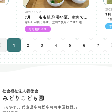
202
2026/07/21
！
7月 もも組⑤ 暑い夏、室内で快適に夏の遊びを楽しんでいます。
暑い日が続く時は、室内で夏ならではの遊びを楽しんでいます。氷遊びや、ジップ付き保存袋（ジッパー付き袋）に保冷剤を入れた感触遊びなど、ひんやりとした冷たさを感じながら、五感を使って遊んでいます。「つめたい！」「気持ちいいね」と保育者とやり取りを楽しみ、夏ならではの心地よさを味わっています。
もも組だより
1
2
3
4
5
6
7
社会福祉法人養徳会
みどりこども園
〒679-1103 兵庫県多可郡多可町中区牧野52