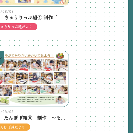
6/08/08
8月 ちゅうりっぷ組① 制作「かき氷をつくったよ!」
ちゅうりっぷ組だより
W
6/08/03
7月 たんぽぽ組⑧ 制作 〜そだてたやさいをかいてみよう！〜
たんぽぽ組だより