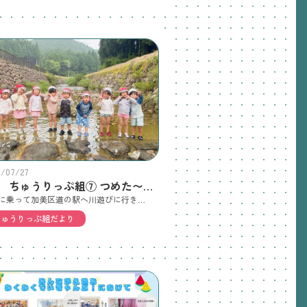
6/07/27
7月 ちゅうりっぷ組⑦ つめた〜い！川遊びたのしかった！
バスに乗って加美区道の駅へ川遊びに行きました。川の水に足を入れると「つめた〜い！」「きもちいい！！」と歓声をあげたり、川の中を歩いて楽しむ子どもたち。石をそっとどけると、カニやタニシ、おたまじゃくしを見つけて大喜び！夢中で生き物探しを楽しみ、自然とのふれあいを満喫しました。「川、めっちゃ楽しい！また来たい！」という声がたくさん聞かれ、夏ならではの貴重な体験となりました。
ちゅうりっぷ組だより