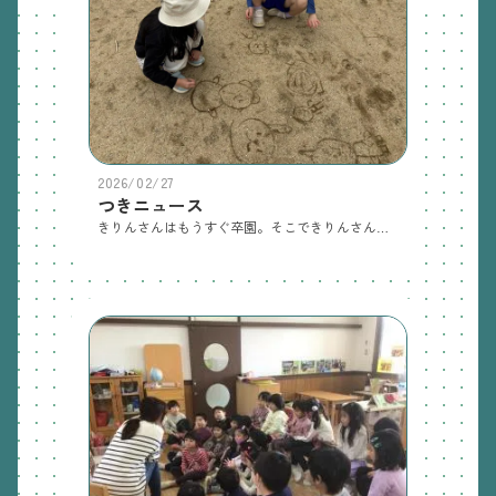
2026/02/27
つきニュース
きりんさんはもうすぐ卒園。そこできりんさんと「やりたいことリスト」を作りました！今日はその第一弾「お散歩に行く」を叶えました♪お絵かきにいい木を見つけた！超々可愛くてかっこいいポーズで「はいっチーズ！！」おーーい！ここだよ〜！小道を見つけた木の幹パズル帰りは草の迷路を通って帰りました気温もちょうどよく、北郷公園を自由にかけ回って色々なものを見つけて自然を感じて…思いっきり楽しみました♪第二弾もお楽しみに！