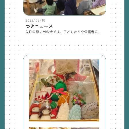
2022/03/10
つきニュース
先日の思い出の会では、子どもたちや保護者の皆様と楽しい時間を過ごす事ができ本当に良かったです。ありがとうございました。「いーつのことだか思い出してごらん…♪」と思い出のアルバムの歌を子どもたちと歌うと本当にさみしい気持ちになってきます。きりんさんの卒園式まであと何日かな、とみんなで数えてみると、今日を入れてあと7日でした。本当にあと少し…でもまだまだ楽しもう！！ということで、これまでの楽しかった遊び、やりたい遊びを出し合いました。たくさん！早速今日からみんなで遊びました。おおあらしオセロ 一生懸命自分のチームの色にめくっています。最後に多い色のチームが勝ち！明日も楽しみです！