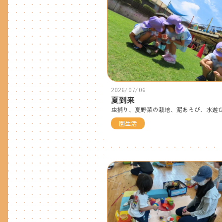
2026/07/06
夏到来
園生活