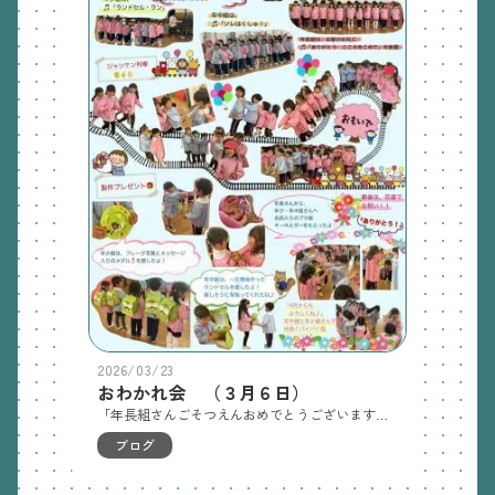
2026/03/23
おわかれ会 （３月６日）
「年長組さんごそつえんおめでとうございます！」優しく頼りになる年長組のおにいさんおねえさんたちに「いままでありがとうございました。小学校へ行ってもがんばってね！」心を込めて作ったプレゼントを渡しました。年長組さんからは一人一人にプラ板で作ったキーホルダーをプレゼント。みんなで一緒に踊ったダンスも楽しかったです。子どもたち一人一人の成長ぶりが眩しく、送り出す側の年少組・年中組の子どもたちの表情にも「次は僕たち私たちに任せて！！」そんな自信が感じられました。とても素敵なおわかれ会になりました。「みんなみんな本当にありがとう！！」
ブログ