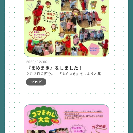
2026/02/06
『まめまき』をしました！
２月３日の節分。 『まめまき』をしようと集まった子どもたちも、かわいらしい鬼のお面をかぶって準備OK ⁈ 手には新聞紙を丸めて作ったお豆をギューっと握りしめ、緊張感たっぷりに座っていました。 まずは練習「おには～そと！ふくは～うち！」 まだまだ元気が足りません！大きな声で「おには～そと～！！ ふくは～うち～！！」 すると・・・ 「どん！どん！どどどどどど！」「・・・⁉」 大きな足音が聞こえてきて・・・ 「わーーーーーーーーっ！！！」 怖い赤鬼さんの登場に子どもたちは大あわてで逃げ出しました。 新聞紙の豆をまく顔は真剣そのもの、「本気」の鬼退治です。 「みんながんばれ～」 最後には赤鬼さんも降参して心の優しい鬼になり、みんな一緒に記念写真を撮りました。「はい！チーズ！」 めでたしめでたし。
ブログ