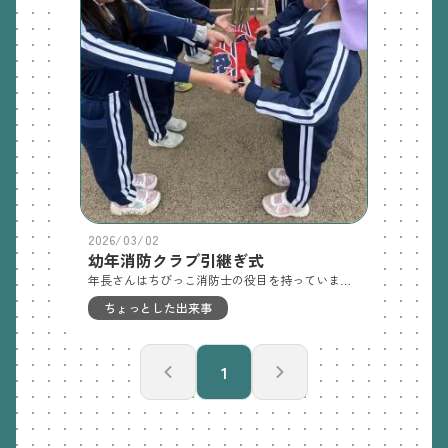
2026/03/02
幼年消防クラブ引継ぎ式
年長さんはちびっこ消防士の役目を持っています。火災が起こらないように勉強したことをお家の方などに伝えるというお仕事です。その年長さんももうすぐ卒園してしまうので、次の年長さんへバトンタッチ。引継ぎ式を行いました。新年長さんは「お仕事を引き継いで頑張ります！」と心強い宣言をしてくれました💪
ちょっとした出来事
1