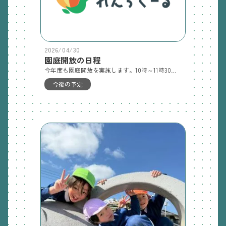
2026/04/30
園庭開放の日程
今年度も園庭開放を実施します。10時～11時30分の間自由に出入りして未就園児と保護者の方で遊んでいただきます。園の様子を感じていただき、質問などにもお答えしますのでお気軽にお越しください！ 日程 ５/12(火) 6/17(水) 7/8(水) 9/16(水) 10/14(水) 11/17(火) 12/15(火) 1/13(水) 2/24(水) 3/9(火) 令和9年度入園説明会は 9月12日(土) 10時から行います。未就園児預かりを行いますのでご参加ください。
今後の予定