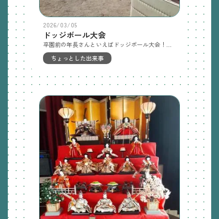
2026/03/05
ドッジボール大会
卒園前の年長さんといえばドッジボール大会！今年も白熱した試合が行われました。この日のために早くからドッジボールのルールやボールの投げ方受け方を勉強し、練習してきたので皆気合十分。普段はおっとりして見える子も素早い動きで驚かせ、応援する側も熱がこもりました‼勝っても負けても楽しくよく頑張りました✨優勝したメガリザードンチームシロモンチームマスカーニャチームミューツーチーム優勝トロフィー授与
ちょっとした出来事