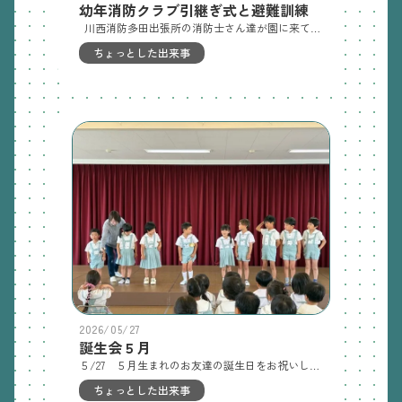
幼年消防クラブ引継ぎ式と避難訓練
川西消防多田出張所の消防士さん達が園に来てくださり、幼年消防クラブ教室と避難訓練を行ってくれました。ちびっこ消防士になった年長さんは「ストップ・ドロップ・ロール」や「お・は・し・も」の内容を熱心に勉強しました。避難訓練では火災警報器の音に驚いても泣いたりせず、先生のお話を聞いて安全に避難できていたとお褒めの言葉をいただきました。
ちょっとした出来事
2026/05/27
誕生会５月
５/27 ５月生まれのお友達の誕生日をお祝いしました。元気な自己紹介ができました。保護者でもあり絵本作家でもある北治さんが絵本の読み聞かせをしてくれて、みんなで踊って楽しい時間を過ごしました。
ちょっとした出来事