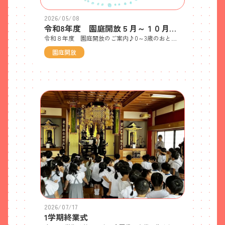
2026/05/08
令和8年度 園庭開放５月～１０月ご案内♪
令和８年度 園庭開放のご案内♪0～3歳のおともだちあそびにおいで～！＜日時＞５/８・６/１０・７/１３・９/２・９/２４・１０/６・１０/２９＜対象＞令和５年４月２日以降生まれのお子様と保護者＜参加費＞無料です♪（申し込み不要）※詳細については下記をダウンロードしてご確認ください。
園庭開放
2026/07/17
1学期終業式