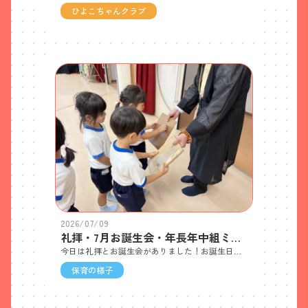
ひよこちゃんクラブ
2026/07/09
礼拝・7月お誕生会・年長年中組ミニトマト収穫🍅
今日は礼拝とお誕生会がありました！お誕生日のお友だちおめでとう🎉これからもすくすく成長してくださいね😊〈礼拝〉昔、月影幼稚園で使っていた粘土板を園長先生に見せていただきました。みんな実際に触りながら年代によって全然違う粘土板に驚いていました。お誕生会では、「ざわざわ森のがんこちゃん、ここはあぶない！あそこはだいじょうぶ！」の防犯DVDを観ました。「いかのおすし」のお約束も覚えましたよ。 年長年中組さんで育てているミニトマト🍅のチコちゃんを収穫して食べました！苦手な子も「おいしー！」と言って食べていましたよ😋
保育の様子