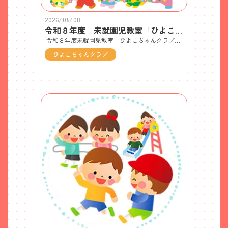
2026/05/08
令和８年度 未就園児教室「ひよこちゃんクラブ」随時募集のご案内♪
令和８年度未就園児教室「ひよこちゃんクラブ」募集中！随時体験受付中‼参加無料です♪対象：R５年４月２日～R６年４月１日生まれのお子様と保護者活動日：５月～翌３月まで 週１回程度開催（火・木・金クラス）活動時間：１０時～１４時参加費：５００円※その他詳細については下記よりご確認ください。
ひよこちゃんクラブ