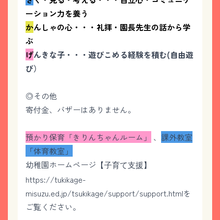
ーション力を養う
か
んしゃの心・・・礼拝・園長先生の話から学
ぶ
げ
んきな子・・・遊びこめる経験を積む(自由遊
び）
◎その他
寄付金、バザーはありません。
預かり保育「きりんちゃんルーム」
、
課外教室
「体育教室」
幼稚園ホームページ
【子育て支援】
https://tukikage-
misuzu.ed.jp/tsukikage/support/support.html
を
ご覧ください。