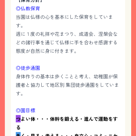
◎仏教保育
当園は仏様の心を基本にした保育をしていま
す。
週に１度の礼拝や花まつり、成道会、涅槃会な
どの諸行事を通じて仏様に手を合わせ感謝する
態度が自然に身に付きます。
◎徒歩通園
身体作りの基本は歩くことと考え、幼稚園が保
護者と協力して地区別 集団徒歩通園をしていま
す。
◎園目標
つ
よい体・・・体幹を鍛える・進んで運動をす
る
き
く・見る・考える・・・自立心・コミュニケ