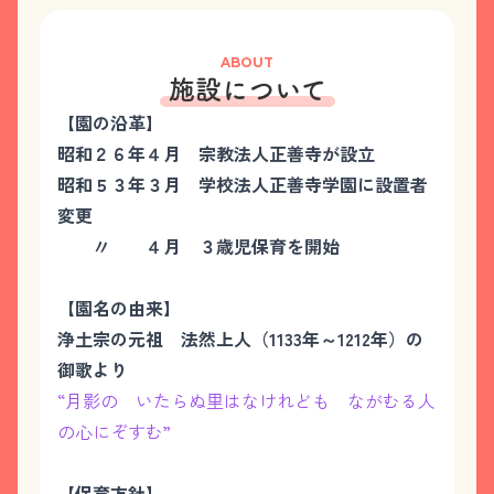
ABOUT
施設について
【園の沿革】
昭和２６年４月 宗教法人正善寺が設立
昭和５３年３月 学校法人正善寺学園に設置者
変更
〃 ４月 ３歳児保育を開始
【園名の由来】
浄土宗の元祖 法然上人（1133年～1212年）の
御歌より
“月影の いたらぬ里はなけれども ながむる人
の心にぞすむ”
【保育方針】