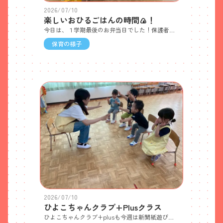
2026/07/10
楽しいおひるごはんの時間🍙！
今日は、１学期最後のお弁当日でした！保護者の皆様いつもおいしいお弁当ありがとうございます😄最近の昼食時の様子です🎵たんぽぽ組さん、テラスで水浴び「あ〜気持ちいいなー」😁💦
保育の様子
2026/07/10
ひよこちゃんクラブ+Plusクラス
ひよこちゃんクラブ+plusも今週は新聞紙遊びをしました。 まるめてボールにしたり、ちぎったりしました。新聞紙遊びを楽しんだり、ホールで体を動かして遊んだり、室内で元気いっぱい過ごしました。 しばらくひよこちゃんクラブはお休みになります。暑い毎日が続きますが、次回元気なみんなに会えるのを楽しみにしています！