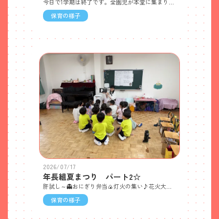
今日で1学期は終了です。全園児が本堂に集まり、園長先生のお話を聞きました。明日からは夏休みです。病気やケガ、そして暑さには十分注意して、元気に過ごしてくださいね！夏休み明け、みんなに会えるのを楽しみにしています。保護者の皆さま、1学期の間、ご理解ご協力いただきありがとうございました。
保育の様子
2026/07/17
年長組夏まつり パート2☆
肝試し～👻おにぎり弁当🍙灯火の集い♪花火大会♪
保育の様子