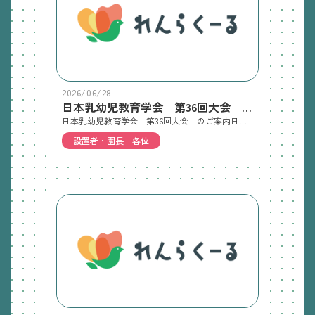
2026/06/28
日本乳幼児教育学会 第36回大会 のご案内
日本乳幼児教育学会 第36回大会 のご案内日時：2026年11月21日（土）～22日（日）会場：神戸親和大学内容：【基調講演】講師：佐伯 胖 先生（東京大学名誉教授・青山学院大学名誉教授）演題：（仮）子どもから学ぶ、生きること・遊ぶこと【大会企画シンポジウム】参加費：一般参加者は8,000円等の参加費のところ、保育者等の皆様には1日1,500円、2日で2,500円の参加費申込み：案内にある二次元コードより行ってください。👉特別案内【保育者様用】
設置者・園長 各位