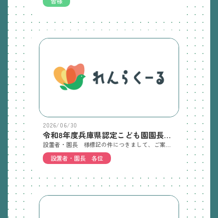
皆様
2026/06/30
令和8年度兵庫県認定こども園園長等研修・主幹保育教諭等研修受講のご案内
設置者・園長 様標記の件につきまして、ご案内文章を添付いたします。下記リンク先をクリックして内容をご確認くださいますようお願いいたします。■2026.8.5 兵庫県認定こども園主幹保育教諭等研修申込サイト ※申込期間は7月1日00：00～7月21日23：59 http://www.mwt-mice.com/events/syukan-kenshu2026 兵庫県認定こども園主幹保育教諭等研修案内 https://kinder-hyogo.or.jp/wpkinder/wp-content/uploads/2026/06/R8主幹.pdf■2026.9.5 兵庫県認定こども園園長等研修（計6日間）/兵庫県就学前教育・保育研修申込サイト ※申込期間は8月1日00：00～8月23日23：59 http://www.mwt-mice.com/events/encho-kenshu2026 兵庫県認定こども園園長等研修（計6日間）案内 https://kinder-hyogo.or.jp/wpkinder/wp-content/uploads/2026/06/R8園長.pdf■9/5兵庫県就学前教育・保育研修大会（旧兵庫県内認定こども園関係団体協議会研究会）チラシ ※上記園長研修の一部として開催 https://kinder-hyogo.or.jp/wpkinder/wp-content/uploads/2026/06/R8研究会.pdf■県庁ホームページ〇兵庫県就学前教育・保育研修大会についてhttps://web.pref.hyogo.lg.jp/kf11/hw10_000000037.html#kenkyukai〇認定こども園園長等研修等についてhttps://web.pref.hyogo.lg.jp/kf11/hw10_000000037.html#enchoukenshu
設置者・園長 各位