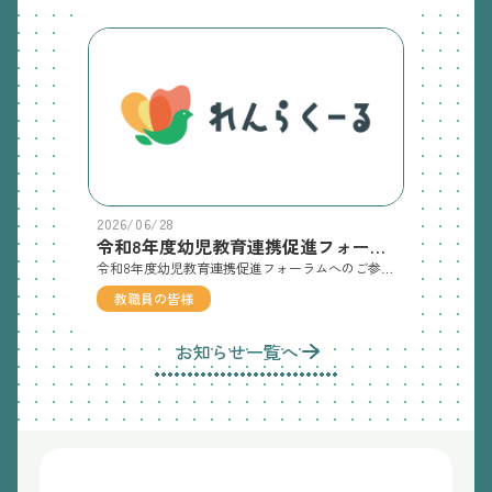
2026/06/28
令和8年度幼児教育連携促進フォーラムへのご参加のお願い
令和8年度幼児教育連携促進フォーラムへのご参加のお願い「兵庫県」「兵庫県教育委員会」主催の 令和8年度幼児教育連携促進フォーラムへの参加募集のご案内が「ひょうごっ子幼保小の架け橋教育支援センター」よりありました。奮ってご参加くださいますよう、どうぞよろしくお願い申し上げます。👉02_募集案内（各私立幼稚園設置者様あて）◆期日：令和8年7月24日（金）13：00～16：05 ※受付12：20～会場：神戸国際会館こくさいホール内容：開会行事、基調報告、講演、実践発表、パネルディスカッション👉03_R8全県幼児教育連携促進フォーラム実施要項◆提出書類：参加者名簿提出期限：令和8年6月16日（火）◆提出先：兵庫県総務部教育課幼児教育・教育振興班 細尾様℡：078-362-3105E-mail：Chika_Hosoo@pref.hyogo.lg.jp👉04_【設置者名を記載ください】参加者名簿（各私立幼稚園設置者）
教職員の皆様
お知らせ一覧へ