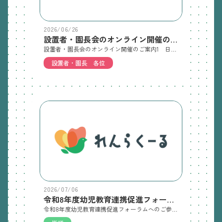
2026/06/26
設置者・園長会のオンライン開催のご案内
設置者・園長会のオンライン開催のご案内1 日時：令和8年6月30日（火）15：00～2 場所：ZOOMミーティングにより開催3 内容：【基礎調査等の報告】・基礎調査の結果報告について・園児募集について・園児送迎バスの運行について【説 明】児童福祉法改正に伴う職員による虐待防止と通報義務についての説明兵庫県総務部教育課 主幹 奥藤 弘美 氏【講 演】テーマ：「今改めて確認しておきたい、最新のハラスメント知識と実務対応」講 師：社会保険労務士法人ゆびすい労務センター 社会保険労務士 近藤 翔吾 氏
設置者・園長 各位
2026/07/06
令和8年度幼児教育連携促進フォーラムへの参加者募集
令和8年度幼児教育連携促進フォーラムへのご参加のお願い「兵庫県」「兵庫県教育委員会」主催の 令和8年度幼児教育連携促進フォーラムへの参加募集のご案内が「ひょうごっ子幼保小の架け橋教育支援センター」よりありました。奮ってご参加くださいますよう、どうぞよろしくお願い申し上げます。◆期日：令和8年7月24日（金）13：00～16：05 ※受付12：20～ 会場：神戸国際会館こくさいホール 内容：開会行事、基調報告、講演、実践発表、パネルディスカッション 👉03_R8全県幼児教育連携促進フォーラム実施要項◆申込期限：令和8年7月 日（ ）◆申込先：兵庫県私立幼稚園協会 事務局 ℡：078-381-8654