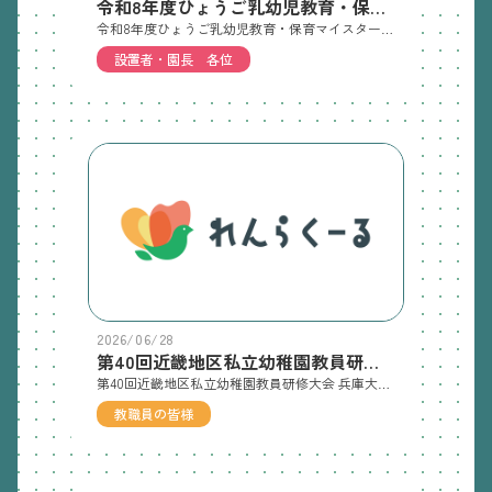
令和8年度ひょうご乳幼児教育・保育マイスター養成研修のご案内
令和8年度ひょうご乳幼児教育・保育マイスター養成研修のご案内◆受講を希望される方は、受講案内をご確認の上、「マイスター認証枠 申込書」と「対象者チェックリスト」、 場合によっては「誓約書」を9月14日（月）までに当協会あてご提出ください。◆「聴講生（リスナー）」の募集もします。 聴講生は、すでにマイスターを取得された方や、マイスターおよび研修内容に興味関心のある方や 自己研鑽をされたい方を対象としています（受講要件は問いません）。 聴講生は希望する時間のみを自由に選択して受講することができます （全過程に参加してもマイスターの認証書は出ません）。 受講を希望される方は「聴講生（リスナー）枠 申込書」を9月14日（月）までに当協会あてご提出ください。
設置者・園長 各位
2026/06/28
第40回近畿地区私立幼稚園教員研修大会 兵庫大会のご案内
第40回近畿地区私立幼稚園教員研修大会 兵庫大会のご案内 奮ってご参加くださいますよう、よろしくお願い申し上げます。詳細につきましては、添付の案内をご覧ください。👉第40回近畿地区私立幼稚園教員研修大会 兵庫大会【ご案内】👉第40回近畿地区私立幼稚園教員研修大会 兵庫大会【申し込みから受講までの流れ】 開 催 日 時：令和８ 年7月２７日（月） 12：00～17：00場 所：神戸ポートピアホテル 【兵庫県神戸市中央区港島中町６丁目10-1】大会参加費:◆5,500円・・・・ 対面研修と（オンデマンド研修）（最大研修時間 9.5時間）・ゆたかなまナビ教職員個人申込👉 ゆたかなまナビ教職員個人申込フォーム・ゆたかなまナビ設置者管理画面から一括申込👉 ゆたかなまナビ設置者管理画面から一括申込フォーム◆7,500円・・・・オンデマンド研修 令和8年8月7日（金）～9月7日（月）まで（最大研修時間 8.5時間）・ゆたかなまナビ教職員個人申込👉 ゆたかなまナビ教職員個人申込フォーム・ゆたかなまナビ設置者管理画面から一括申込👉 ゆたかなまナビ設置者管理画面から一括申込フォーム
教職員の皆様