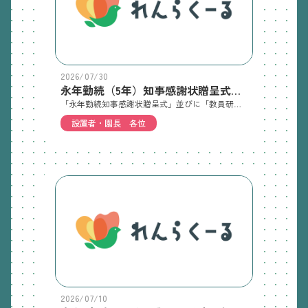
2026/07/30
永年勤続（5年）知事感謝状贈呈式並びに教員研修会の開催について
「永年勤続知事感謝状贈呈式」並びに「教員研修会」を下記のとおり開催いたしますので、御案内申し上げます。なお、永年勤続（5年）知事感謝状贈呈者は、本年4月にご推薦いただいた方が受賞対象となっております。感謝状贈呈式につきましては、教職員の方々に時間厳守の上御参加いただきますよう御配慮の程、よろしくお願い申し上げます。また、教員研修会は、大阪市立大空小学校の初代校長 木村泰子 氏を講師にお招きいたしますので、御多忙とは存じますが多数の御参加をお願いいたします。（感謝状贈呈式）１ 日 時 令和8年9月11日（金）14：00～14：45（受付開始時間13：30～）２ 場 所 兵庫県私学会館 2階大会議室（神戸市中央区北長狭通4-3-13）（教員研修会）受賞者並びに設置者・園長先生及び一般教員の先生方すべてを対象にした研修です。各園から多くの先生方の御参加をお待ちしています。研修スタンプシールを発行いたします。１ 日 時 令和8年9月11日（金）15：00～16：30２ 場 所 兵庫県私学会館 2階大会議室（神戸市中央区北長狭通4-3-13）３ 講 師講 師： 大阪市立大空小学校の初代校長 木村泰子 氏テーマ： 子どもの声を聴いていますか ～「みんなの学校」が教えてくれたこと～◆出欠については、「アンケート」フォーム https://forms.gle/5yAStQ9Tj353L3f29より、令和8年8月19日（水）までに御報告ください。
設置者・園長 各位
2026/07/10