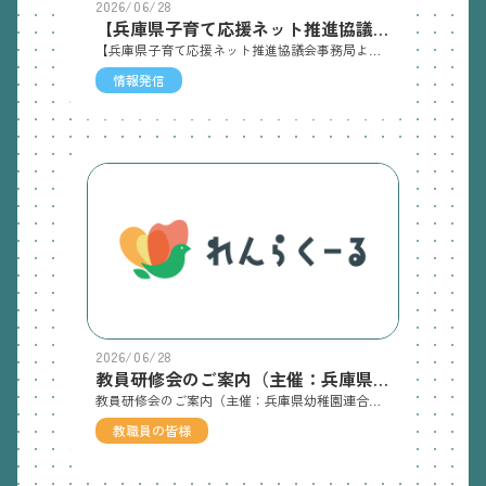
2026/06/28
【兵庫県子育て応援ネット推進協議会事務局より】
【兵庫県子育て応援ネット推進協議会事務局より】「子育て応援ネット」の推進にあたり、子育て家庭の応援活動に役立つ情報を提供するため、標記情報誌を別添のとおり発行いたしましたのでご活用ください。👉ネットワークだより 6月号
情報発信
2026/06/28
教員研修会のご案内（主催：兵庫県幼稚園連合会）
教員研修会のご案内（主催：兵庫県幼稚園連合会）公私立幼稚園共催の「教員研修会」を下記のとおり開催いたします。本研修は、研修スタンプ発行（俯瞰図番号D3）対象の研修となっております。奮ってご参加くださいますようご案内申しあげます。記1 日 時 令和８年７月８日（水）15：20～16：50（受付15：00～）2 場 所 神戸市総合教育センター10階ホール (神戸市中央区東川崎町１－３－２）3 講 師 関西国際大学 中尾繁樹 名誉教授4 演 題 「みんなの特別支援教育 ～子どもの見方・指導の仕方～」5 参 加 費 無料6 申込締切 令和８年６月２６日（金）7 申 込 先 協会員専用ページをご覧ください。 （園ごとに複数名まとめてお申込みいただけます。参加費は無料です）
教職員の皆様