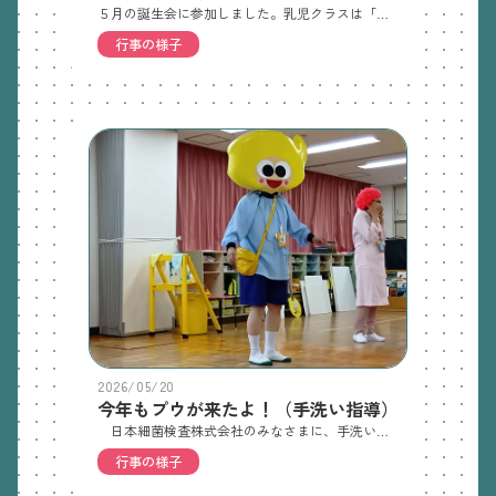
５月の誕生会に参加しました。乳児クラスは「だるまさんが」、幼児クラスは「おばけのてんぷら」「へんしんトンネル」を見てとても楽しそうでした！おうちの人と一緒に誕生日のお祝いをしてもらって、嬉しそうな誕生児でしたよ だるまさんが おばけのてんぷらへんしんトンネル
行事の様子
2026/05/20
今年もプウが来たよ！（手洗い指導）
日本細菌検査株式会社のみなさまに、手洗い指導をしていただきました。毎年、プウや博士、エイト君を招いて参加している手洗い指導も４年目。今年はバイキンダーも登場し、手洗いの大切さを教えてもらいました。４・５歳児は手にエイト君から魔法の水をかけてもらい、真っ黒になった手を博士と一緒に洗いました。きれいになった手を見せて、「てあらいマスター合格！」と賞状をもらい、嬉しそうな子ども達でした。
行事の様子