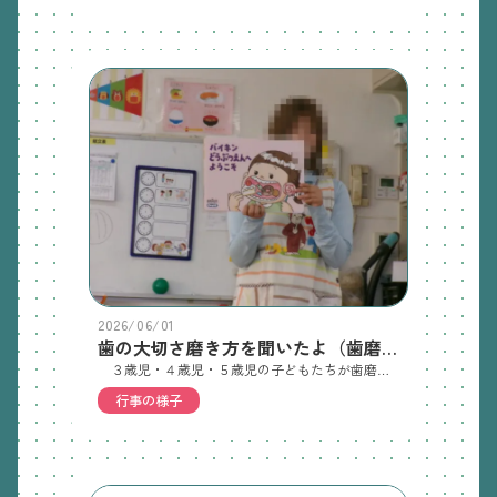
2026/06/01
歯の大切さ磨き方を聞いたよ（歯磨き指導）
３歳児・４歳児・５歳児の子どもたちが歯磨き指導に参加しました。最初に紙芝居で歯磨きの大切さの話を聞きました。その後は、大きな歯ブラシと歯の模型を使って、歯ブラシの持ち方や磨く順番なども聞きました。実際に口を大きく開けたり、❛いー❜としたりして歯ブラシを動かす練習もしてみました！最後まで真剣な表情で話を聞いていた子どもたちでした。
行事の様子