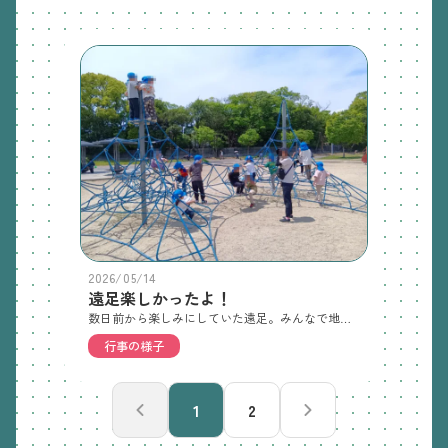
2026/05/14
遠足楽しかったよ！
数日前から楽しみにしていた遠足。みんなで地下鉄に乗って住之江公園まで出かけました！午前中は風もあり、とても涼しくて大きな滑り台やたくさんの遊具でたっぷり遊びました。一人のお友達が「おひさまに虹がある！」みんなで見あげて大はしゃぎの子ども達。珍しい自然現象も見れて喜んでいましたよ！お弁当もとてもおいしくて、完食していました。いろいろと準備、ありがとうございました。
行事の様子
1
2