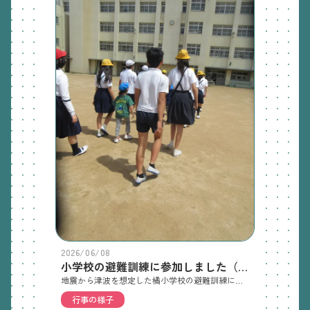
2026/06/08
小学校の避難訓練に参加しました（ぞう組）
地震から津波を想定した橘小学校の避難訓練に参加しました。地震発生の放送が流れると保育士のところに集まり、校庭に並びました。生徒も避難してきて、少し緊張気味の園児たち。校長先生のお話も静かに聞いていました。津波警報が出たと放送がかかると、6年生と一緒に図書室へ避難しました。お兄さんお姉さんはとても優しく、連れて行ってくれました。そのあと、図書室で絵本を読んだり、校庭で大休憩の小学生と遊んだりして、先生も優しくて楽しそうな小学校生活に期待を持っているようでした
行事の様子