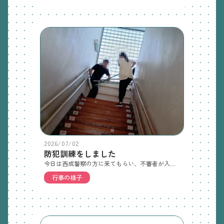
2026/07/02
防犯訓練をしました
今日は西成警察の方に来てもらい、不審者が入ってきたときの対応の仕方を訓練しました。終了後には５歳児を対象に身の守り方の話をしてもらったり、警察の方と一緒に振り返りをしたり、職員にさすまたの使い方なども教えてもらいました。訓練の様子５歳児への話
行事の様子