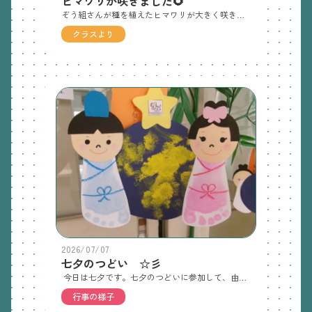
ヒマワリが咲きました🌻
ぞう組さんが種を植えたヒマワリが大きく咲きました！塀よりも高くなったヒマワリを見上げて嬉しそうな子ども達です。
クラスより
2026/07/07
七夕のつどい ☆彡
今日は七夕です。七夕のつどいに参加して、由来をペープサートで知りました。各クラスの七夕飾りを見せ合ったり、歌を歌って楽しく過ごしました。短冊におうちの人と子ども達の願い事を書き、飾りとともに笹に飾っています。みんなの願いが届きますように！ひよこ組りす組あひる組うさぎ組きりん組ぞう組
行事の様子