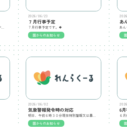
2026/06/23
202
７月行事予定
はれどきカフェ７月の予定です。🍉梅雨が明けましたね。暑さが増してきます。熱中症にお気を付けください。
７月行事予定です。🐠
園からのお知らせ
2026/06/02
202
気象警報発令時の対応
6
明日、午前６時３０分現在特別警報又は暴風警報 が発令されていれば 臨時休園です。 なお、小学校等は 大雨警報 発令で休校となりますので、当園の職員が出勤できない可能性があります。ご協力いただけるご家庭は、大雨警報発令時、家庭保育のご協力をお願いいたします。【気象警報発令時の対応】をご覧ください。
６月
園からのお知らせ