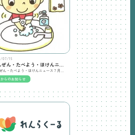
6/07/15
あんぜん・たべよう・ほけんニュース7月
あんぜん・たべよう・ほけんニュース７月号 です 全国的に”手足口病”が流行しているとのこと。しっかり石鹸で手を洗いましょう。大人も感染します。元気になっても、ウイルスはしばらくの間便などから排出され、まれに脳炎になることも。朝ごはんを食べて、夜は早く寝ましょうね。
園からのお知らせ