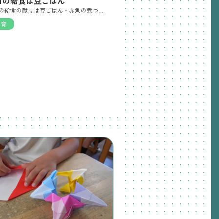
日の給食は豆ごはん
今日の給食の献立は豆ごはん・赤魚の煮つけ・野菜ソテー・じゃがいものみそ汁でした🍃 豆ごはんのお豆さんはくじらぐみとらいおんぐみのおともだちが朝から楽しくせっせと剥いてくれました。 美味しい給食でした。
保育