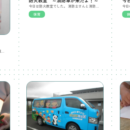
防火教室 ～消防車が来たよ！～
今
今日は防火教室でした。 消防士さんと消防車をお招きし、幼児クラスのおともだちは消防士さんのお話や、紙芝居、DVDを見たり火事について学びました。 乳児クラスのおともだちも、幼児クラスのおともだちも、消防車を近くで見学し、記念撮影をしました。 みんな興味津々！消防士さんにたくさん質問し、有意義な時間となりました。
保育
岸和田市主催きしわだ保育就職フェアに城東こども園も参加します。城東こども園のブースにぜひお立ち寄りください。 場 所：南海浪切ホール4F日にち：2026.6.6時 間：13：30～15：30