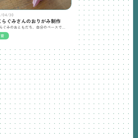
6/04/30
じらぐみさんのおりがみ制作
くじらぐみのおともだち、自分のペースで、おりがみ制作を楽しみました。 「無限くるくる」と言う作品なのですが、名の通り、出来上がり後は、くるくる回転させて遊ぶことができます。頭にのせれば、プリンセスのティアラに大変身✨ 素敵な作品見せてくれてありがとう。
保育