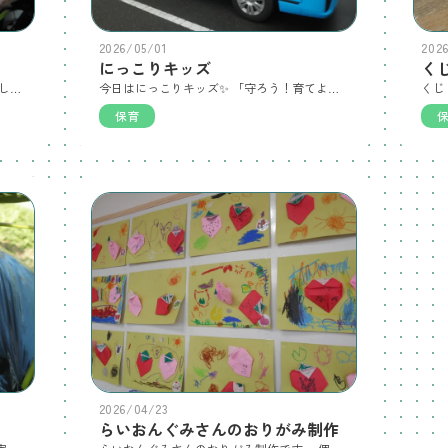
2026/05/01
202
にっこりキッズ
く
GWをあけると、いちごが大きくなり、そして、たくさんの実が真っ赤に🍓 去年から、いちご🍓を育てていたらいおんぐみさんが、お先に、真っ赤ないちごを収穫し、食べました。お味は、甘酸っぱくて美味しかったそうです。 これからも、畑やプランターで、お花やお野菜が実るのが楽しみです。
今日はにっこりキッズ✨ 「守ろう！育てよう！にっこりキッズ」を展開している大阪府民共済様をお招きし、防犯に対するDVDを見たり、体操などを教えてもらい、楽しい時間を過ごしました。 最後に可愛いラッピングカーと記念写真を撮りました。
保育
2026/04/23
らいおんぐみさんのおりがみ制作