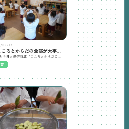
6/06/17
『こころとからだの全部が大事』のおはなし
昨日と今日と保健指導『こころとからだの全部が大事』をくじらぐみさんとらいおんぐみさんに行いました。 デリケートな内容も含まれるため、こどもたちにどのように伝えるか難しいテーマですが、歌を歌ったり、みんなで楽しく学ぶことができました。 『自分のこころやからだを大切にすること』素直な気持ちで触れる機会となりました。 もし、こころやからだのことで聞きたい事やわからないことや悩み事があればお気軽に看護師まで、お尋ねください。
保育