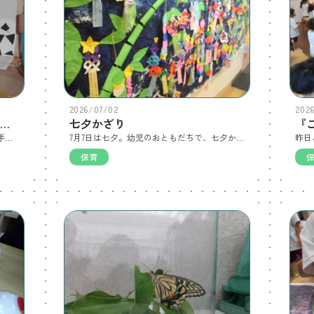
2026/07/02
202
くじらぐみが手掛けたおばけやしきがオープン
七夕かざり
城東こども園の事務所前にくじらぐみが手掛けたおばけやしきが8/3にオープンしました。 中には、あんなおばけやこんなおばけ、コウモリなどなど…内容盛りだくさんです。 準備期間中に、隙間からお化け屋敷を覗くぱんだぐみのおともだちが「こわいな～どうしよう」と相談しにきてくれました。 この猛暑、お化け屋敷で涼むことができました。お化け屋敷の様子をシェアしますので、ご覧ください。
7月7日は七夕。幼児のおともだちで、七夕かざりを作り飾りました。 七夕飾りのおおきな背景は、ぺんぎんぐみのおともだちが、手や足を使い、ダイナミックに塗ってくれました。手も足も、顔までも、絵具だらけになりましたが、楽しい制作になりました。
保育