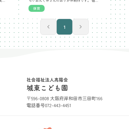
去年の冬頃から畑で育てているいちご🍓 実がたくさんなり、赤くなって、可愛いいちごが実りました。 畑はいちごでいい香り♪おしいかな？みんなで食べるのが楽しみです🍓
らいおんぐみさんのおりがみ制作です。 個性のあるいちごがいっぱい。見ていて楽しい気分になります🍓
保育
1
社会福祉法人髙陽会
城東こども園
〒596-0808 大阪府岸和田市三田町166
電話番号
072-443-4451