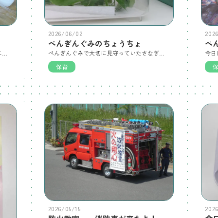
2026/06/02
202
ぺんぎんぐみのちょうちょ
『のりづけあそび』をしました。カップにのりと少しの絵具を入れ指でぐるぐるぐる。「クリームみたい！」と喜ぶ子どもたちでした。 次は大きな模造紙に指で塗ったり、手のひらで塗ったり…。自由に楽しみました。
ぺんぎんぐみで大切に見守っていたさなぎがちょうちょになりました。ぺんぎんぐみのみんなで、「元気でね～」「ばいば～い」と手を振りながらお見送り。 素敵な時間となりました。
保育
2026/05/15
202