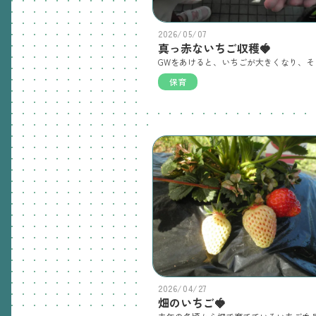
2026/05/07
真っ赤ないちご収穫🍓
保育
2026/04/27
畑のいちご🍓