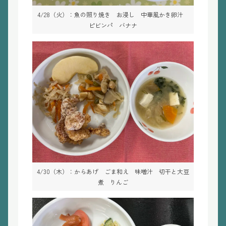
4/28（火）：魚の照り焼き お浸し 中華風かき卵汁
ピビンパ バナナ
4/30（木）：からあげ ごま和え 味噌汁 切干と大豆
煮 りんご