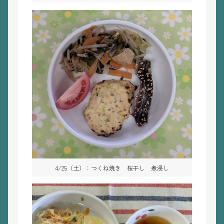
4/25（土）：つくね焼き 桜干し 煮浸し