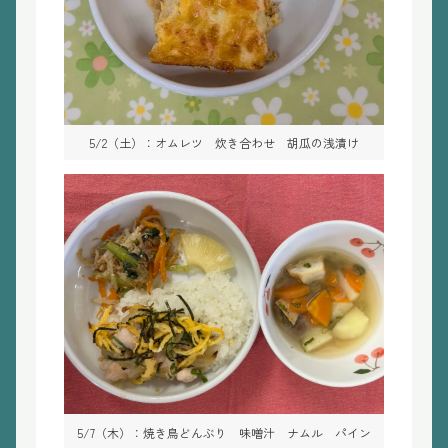
5/2（土）：オムレツ 炊き合わせ 胡瓜の浅漬け
5/7（木）：焼き鳥どんぶり 味噌汁 ナムル パイン