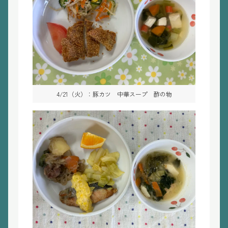
4/21（火）：豚カツ 中華スープ 酢の物