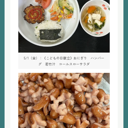
5/1（金）：《こどもの日献立》おにぎり ハンバー
グ 若竹汁 コールスローサラダ