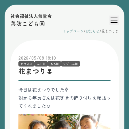
社会福祉法人無量会
善防こども園
/
/
トップページ
お知らせ
花まつり🌷
2026/05/08 18:10
さつき組
ふじ組
もも組
すずらん組
花まつり🌷
今日は花まつりでした💐
朝から年長さんは花御堂の飾り付けを頑張っ
てくれました☺️