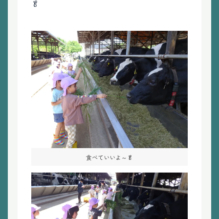
🥬
食べていいよ～🥬