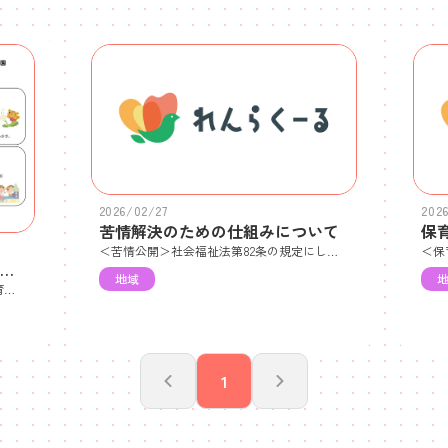
2026/02/27
202
苦情解決のための仕組みについて
保
＜苦情公開＞社会福祉法第82条の規定にしたがい、当園では、保護者からの苦情・要望・ご意見やご相談に適切に対応するため、苦情解決責任者、苦情受付担当者、第三者委員を設置し、苦情解決や相談対応に努めます。１．苦情解決の方法 （１）苦情の受付苦情は、面接、電話などにより、職員あるいは苦情受付担当者が随時受付けます。なお、第三者委員に直接苦情を相談することもできます。（２）苦情受付の報告、確認職員、苦情受付担当者が受付けた苦情を、苦情解決責任者と第三者委員（相談者が第三者委員への報告を望まない場合を除く）に報告いたします。第三者委員は、内容を確認し、相談者に対して、報告を受けた旨を通知します。（３）苦情解決のための話合い苦情解決責任者は、相談者と誠意をもって話合い、解決に努めます。その際、相談者は、第三者委員の助言や立会いを求めることができます。なお第三者委員の立会いによる話合いは、次のとおり行います。 ・第三者委員による苦情内容の確認 ・第三者委員による解決案の調整、助言 ・話し合いの結果や改善事項の確認２．苦情処理についての報告令和4年度：第三者委員を介する苦情問い合せはありません。令和5年度：第三者委員を介する苦情問い合せはありません。令和6年度：第三者委員を介する苦情問い合せはありません。令和7年度：第三者委員を介する苦情問い合せはありません。
ペガサス福泉中央こども園 ５月の子育て支援・イベントのご案内
地域
ペガサス福泉中央こども園の５月の子育て支援のご案内です。ご家族、ご友人にもご紹介ください。子育て相談などは随時受け付けております。お気軽にご連絡ください。 ペガサス福泉中央こども園 TEL072-275-1234
1