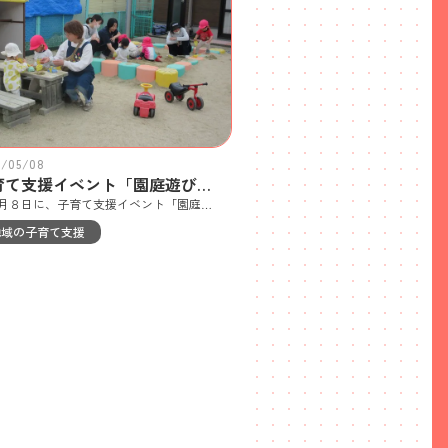
6/05/08
子育て支援イベント「園庭遊びを楽しもう」が開催されました！
５月８日に、子育て支援イベント「園庭遊びを楽しもう」が開催されました。地域子育てサロン『プーさん』のお友だちがペガサス福泉中央こども園に遊びに来てくれ、０・１・２歳児クラスの園児と交流を深めました。砂遊びでは、園児が地域のお友だちに「どうぞ～！」とスコップを持ってきてくれ、すぐに打ち解けて、一緒に遊ぶ姿が見られました。大型遊具もお母さんと一緒に楽しみました。グラグラ揺れる吊り橋も一歩一歩慎重に渡り、上り終えた時には、満面の笑みを見せてくれました！滑り台は、思いのほかスピードが出ましたが、面白かったようで何度も挑戦していましたよ。 最後は、みんなで『どうぶつ体操』をしました。初めて、体操する子も先生やお友だちの様子を見てリズムに合わせ、足を曲げたり、手を大きく開いてみたり、自分なりに表現して楽しんでいましたよ！ 次回の子育て支援イベントは、６月１９日「おなか元気教室」です！ぜひ、遊びに来てくださいね！
地域の子育て支援