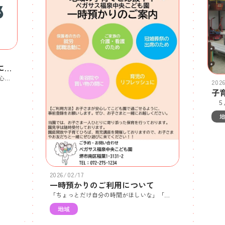
令和 9 年度 １号認定募集について
来年度の1号認定でのご入園を、職員一同心よりお待ちしております🌷募集の詳細は、募集要項をご覧いただくか、お気軽に園までお問い合わせください。園の見学も随時受け付けております。ご希望の際は事前にご予約をお願いしておりますので、まずはお電話にてご連絡ください。皆さまとお会いできる日を楽しみにしております。ペガサス福泉中央こども園 電話：072-275-1234
202
2026/02/17
一時預かりのご利用について
「ちょっとだけ自分の時間がほしいな」「用事の間、安心して預けられたら…」そんなときにご利用いただけるのが、一時預かりです。お仕事や用事のときはもちろん、育児のリフレッシュや気分転換にも、どうぞお気軽にご利用ください。はじめての方も安心してご利用いただけるよう、ご利用前の園見学もいつでも受け付けています。「どんな雰囲気かな？」「うちの子でも大丈夫かな？」そんな小さなご質問も大歓迎です。まずはお気軽にお問い合わせください。TEL：072-275-1234※ご利用には事前登録が必要です。詳しくは園までご連絡ください。
地域