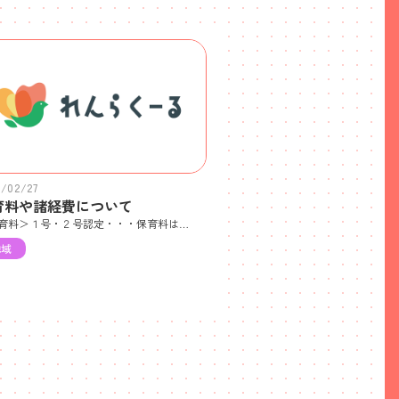
6/02/27
育料や諸経費について
＜保育料＞１号・２号認定・・・保育料は無償となります。３号認定 ・・・住民税の所得割額にて各家庭の保育料が決定されます。その他費用については添付データをご確認ください。
地域