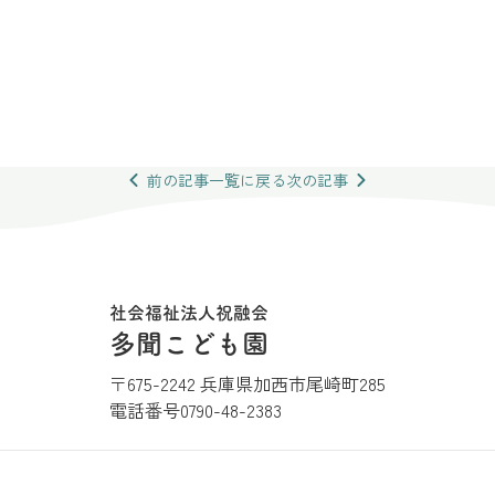
前の
記事
一覧
に戻る
次の
記事
社会福祉法人祝融会
多聞こども園
〒675-2242 兵庫県加西市尾崎町285
電話番号
0790-48-2383