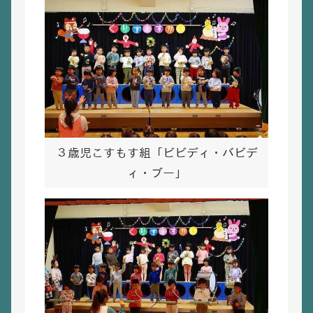
３歳児こすもす組「ビビディ・バビデ
ィ・ブー」