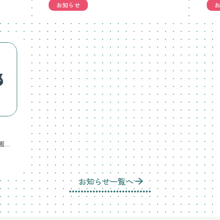
お知らせ
午前7時の時点で警報が出ている場合は休園となります。11時までに解除にならない➝1日休園 11時までに解除➝12時から、仕事の方のみ保育の受け入れをします。昼食を食べて12時～13時の間に登園してください。登園時間が13時をすぎる場合は12時半までに電話連絡をお願いします。4歳児のデイキャンプについては後日お知らせします。よろしくお願いいたします。
お知らせ一覧へ