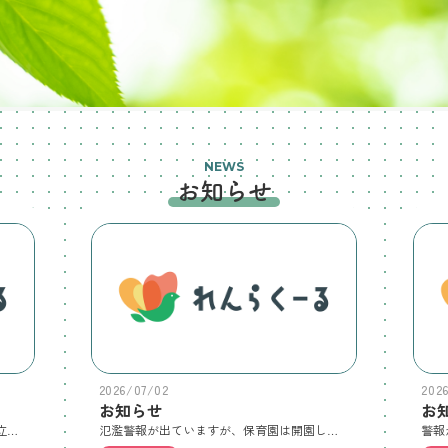
NEWS
お知らせ
2026/07/02
202
お知らせ
お
7/25(土)10:30夏祭りスタート(園舎内への立ち入りも30分からです)12時終了です。胃腸炎の流行が終息していないので、食べ物は持ち帰りになります。ミルクせんべいのみ3歳虹の部屋で販売・飲食となります。野菜の販売もありますのでエコバッグを忘れず持ってきて下さい。靴は靴袋を持ってきて各自で管理して下さい。駐輪場は園庭、出入り口は園庭側のドアになります。遊びカードは当日ポストに配布していますので取りに行ってから遊び始めて下さい。食べ物を注文された方は、封筒もポストに入れますのでそちらを持って販売コーナーで受け取って下さい。
氾濫警報が出ていますが、保育園は開園しています。安全に留意して登園して下さい。