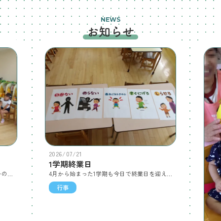
NEWS
お知らせ
2026/07/21
1学期終業日
今日はECCの時間にネイティブスピーカーのキャシー先生がやってきました♪最初はキャシー先生の自己紹介から始まり、子どもたちも「ウェアアーユーフロム？」と出身地を聞いていました！「日本はどこかな？」と地図で探しています♪「ドゥーユーライクウォーターメロン？」と先生に聞かれ、「イエスアイドゥー！」と答える子どもたち☆「フラミンゴ！」「イーグル！」と動物たちのマネをしています♪英語の絵本も真剣に聞いています☆またキャシー先生が遊びに来てくれるときまで英語をいっぱい話せるようになろうね♪
4月から始まった1学期も今日で終業日を迎えました！園長先生から始業式でした5つの約束をみんなが守れていたかお話がありました☆クラスの先生からは自分の身を守るためのお約束「いかのおすし」のお話がありました！そして終業式の後はももぐみとひまわりぐみのお友だちは映画「ミッキーの夏休み」を観ました！映画のチケットを握りしめて、お話を楽しんでいました♪
行事