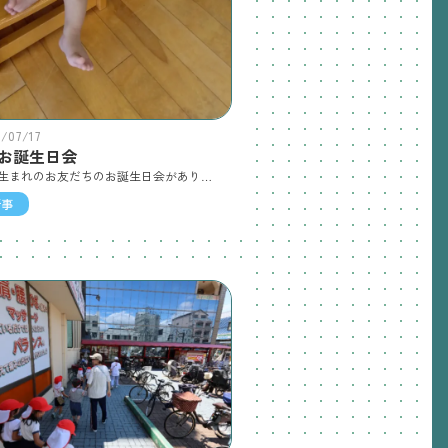
6/07/17
月お誕生日会
７月生まれのお友だちのお誕生日会がありました♪さくらぐみのお友だちも冠似合ってるね☆ゆりぐみさんもマイクを持ってインタビュー☆ちょっぴり恥ずかしかったけど先生からの質問にも一生懸命答えていたよ☆そしてきゅうり、ニンジン、パプリカ、大根などの野菜のおねえさんたちがやってきて、元気の出る体操の『エアロピクルス』を教えてくれました♪子どもたちも一緒に「ワン、トゥー、スリー、フォー！」の掛け声に合わせて元気いっぱい踊ります！体をたくさん動かして楽しいお誕生日会になりました☆
行事