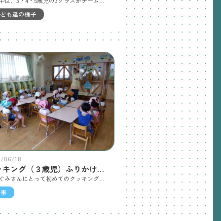
午前中は、3・4・5歳児の3クラスがチームにわかれて体を動かして一緒に遊びました。「人形運び」では各クラス1名ずつ3人で力を合わせゴールをめざし、「サメからにげろ」のゲームでは、サメ役の保育者に捕まらないようにフープめざして嬉しそうに走っていましたよ！5歳児さんが「こっちだよ～！」とリードしてくれたり、みんなで声をかけあい「がんばれー」と力いっぱい応援しています。ルールをしっかり聞いて守り、違うクラスの友だちと関わって遊んでいましたよ！午後からは、4・5歳クラスが一緒にホール一面、長～くつながった紙にお描きをしました！年上のお友だちの絵を見て同じように真似て描いたり、友だちとお話しながら…夢中になって描いていましたよ！またみんなで一緒に遊ぶ計画をしています！
子ども達の様子
6/06/18
クッキング（３歳児）ふりかけおにぎり
ばらぐみさんにとって初めてのクッキング！おにぎりを作りました☆ふりかけと鮭フレークを好きな量ご飯の上に載せて、ラップでにぎにぎ！☆真剣な表情の子どもたち！三角にしたり、丸くしたり好きなおにぎりを作りました♪できあがったおにぎりを見せて、うれしそうな笑顔☆いつも以上にモリモリ食べました！
行事