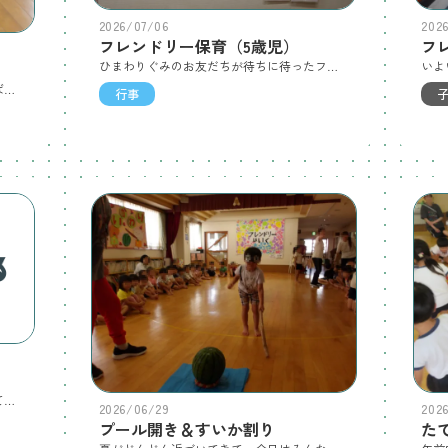
202
2026/07/06
フレンドリー保育（5歳児）
ひまわりぐみのお友だちが待ちに待ったフレンドリー保育の日！朝から夕方までたくさん遊びました！まずはカレー作り☆お母さんお父さんに食べてもらうように自分たちで買ってきた食材と育てた野菜を慎重に包丁で切って、炒めて、カレールーを溶かして料理しました♪お昼ごはんはみんなでお弁当を食べました♪お昼からは万華鏡を作ったり…ゲームをしたりと大盛り上がり！！！そして待ちに待った探検の時間！『ガチャガチャの世界』に飛び込んでいきました☆入り口には恐竜が待ち構えています！星々の中を電車で走り抜けます☆迷路を進みます！『A』の扉、『B』の扉、どちらが正しい道かな？『対決の森』ではコップ積み競争で対決！勝てばガチャガチャをもらえるぞ！がんばれ！探検の後はお母さんお父さんたちが来てくれて一緒にみんなが作った夏野菜カレーとキーマカレーを食べました♪手作りのカレーはとっても美味しくて、お母さんお父さんたちも喜んでくれてたね☆楽しいことが盛り沢山で、忘れられない1日となりました☆
お父さん、お母さん、おじいちゃん、おばあちゃんに来てもらって園庭でのプール遊びやそれぞれの保育室での普段の生活や遊び、食事の様子など見てもらいました☆さくらぐみ ひらひら布あそびゆりぐみ 感触マットあそびとサーキットあそびすみれぐみ ひも通しやお箸あそびばら おばけ作りもも 体育指導ひまわり 運動あそび二日間、たくさんのご参加ありがとうございました☆
行事
ただいま東大阪市に大雨警報が発令されていますが、本日は通常保育を行います。登園の際は安全に十分配慮し、お気をつけてお越しください。
2026/06/29
202
プール開き＆すいか割り
た