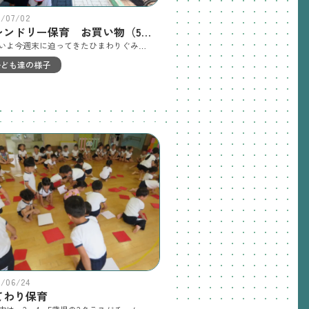
6/07/02
フレンドリー保育 お買い物（5歳児）
いよいよ今週末に迫ってきたひまわりぐみのフレンドリー保育！当日にみんなで作るカレーの具材を近くのスーパーに買いに行きました♪カレーを作るチームごとに買い物メモと財布を持って、目当ての物を探します♪「ばれいしょってこれ？」「ルーはどれにしようかな？」レジの店員さんのところまでみんなで手分けして持っていきます☆お金を機械に入れて、買い物完了！おつりとレシートも忘れないようにしないとね♪はじめてのお買い物にちょっとドキドキしたけど、とっても楽しいおつかいでした☆美味しいカレーを作ってね♪
子ども達の様子
6/06/24
てわり保育