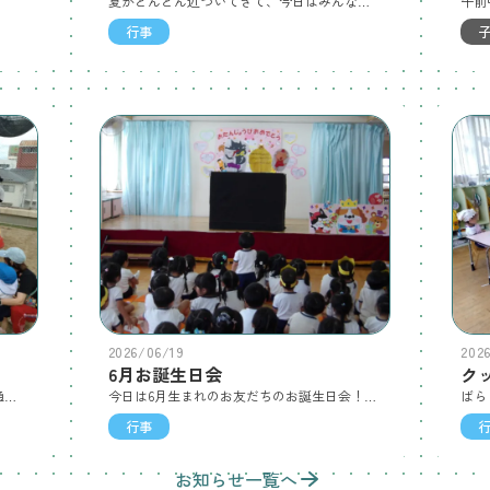
夏がどんどん近づいてきて、今日はみんなが楽しみにしていたプール開きの日！「プールサイドは走らない！」など先生たちとしっかりお約束を確認して、プールに入りました。「つめたーい！」と言いながらもとっても楽しそうな様子でした☆お昼からはすいかわり！目隠しをして、すいかを割ろうとしますが、思った方向に進めません…「そっちじゃないよー！」「まっすぐー！」とみんなが大きな声で応援し、すいかに棒が命中すると「すごーい！」「やったー！」と喜んでいました☆おやつですいかを食べました♪とっても甘くておいしかったね☆
行事
2026/06/19
202
6月お誕生日会
子どもたちが交通ルールを学ぶために交通安全指導を行いました！園庭に道路や横断歩道を描き、そこを歩きながら「ここは渡っていい？」「歩くときは何に気を付ける？」と話しました。さくらぐみ、ゆりぐみはベビーカーや避難車に乗りながら信号を待ちます♪ 車から見えるようにしっかり手を挙げています☆これからの梅雨に備えて、傘の差し方もみんなで確認しました♪今日お話ししたことをしっかり覚えて、またみんなで散歩しようね☆
今日は6月生まれのお友だちのお誕生日会！ちいさなお友だちもすっかり馴染んで楽しそうな様子♪みんなでお友だちをお祝いしました☆先生からの出し物は『さんびきのこぶた』のペープサート！みんながお話に集中していると…本物のオオカミさんとぶたさんが登場！本当はみんなと仲良くしたかったオオカミさん。ぶたさんやお友だちと仲良く遊ぶ約束をしました☆さくらぐみではお誕生日のお友だちがマイクを持ってインタビューに答えていました！すっかりマイクがお気に入りになったようでした♪
行事
お知らせ一覧へ