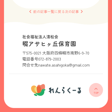
前の
記事
一覧
に戻る
次の
記事
社会福祉法人清松会
畷アサヒヶ丘保育園
〒575-0021 大阪府四條畷市南野6-9-70
電話番号
072-879-2003
問合せ先
nawate.asahigoka@gmail.com
TOP